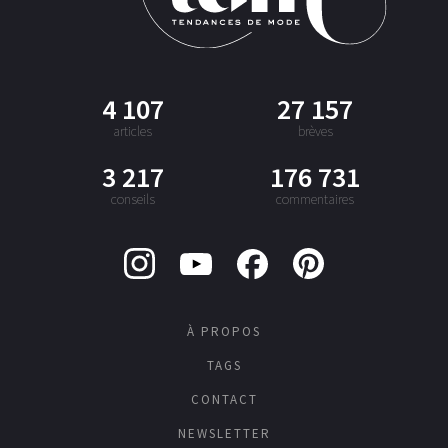
4 107
27 157
articles
brèves
3 217
176 731
conseils
commentaires
À PROPOS
TAGS
CONTACT
NEWSLETTER