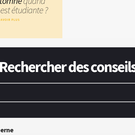
tomne
quand
est étudiante ?
SAVOIR PLUS
Rechercher des conseil
derne