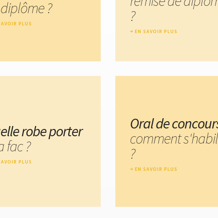
remise de diplô
 diplôme ?
?
SAVOIR PLUS
EN SAVOIR PLUS
Oral de concour
elle robe porter
comment s'habil
a fac ?
?
SAVOIR PLUS
EN SAVOIR PLUS