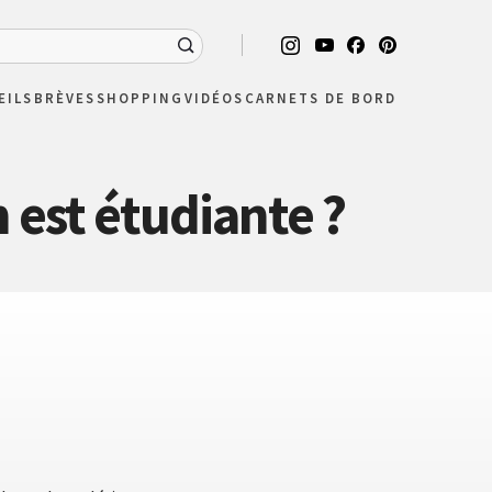
EILS
BRÈVES
SHOPPING
VIDÉOS
CARNETS DE BORD
 est étudiante ?