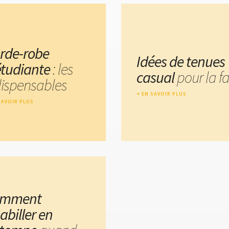
rde-robe
Idées de tenues
étudiante
: les
casual
pour la f
dispensables
EN SAVOIR PLUS
SAVOIR PLUS
omment
abiller en