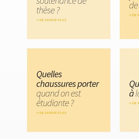
soutenance de
de
thèse ?
EN 
EN SAVOIR PLUS
Quelles
chaussures porter
Qu
quand on est
à
l
étudiante ?
EN 
EN SAVOIR PLUS