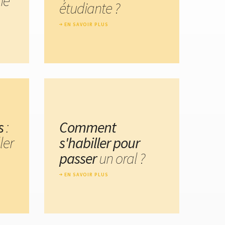
me
étudiante ?
EN SAVOIR PLUS
s
:
Comment
ler
s'habiller pour
passer
un oral ?
EN SAVOIR PLUS