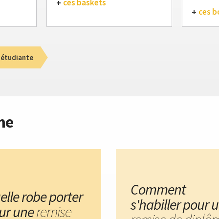
ces baskets
ces b
 étudiante
me
Comment
elle robe porter
s'habiller pour 
ur une
remise