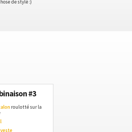
hose de stylé :)
inaison #3
talon
roulotté sur la
e
l
 veste