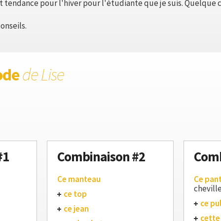
 tendance pour l'hiver pour l'étudiante que je suis. Quelque c
onseils.
ode
de Lise
#1
Combinaison #2
Comb
Ce manteau
Ce pan
chevill
ce top
ce pul
ce jean
cette