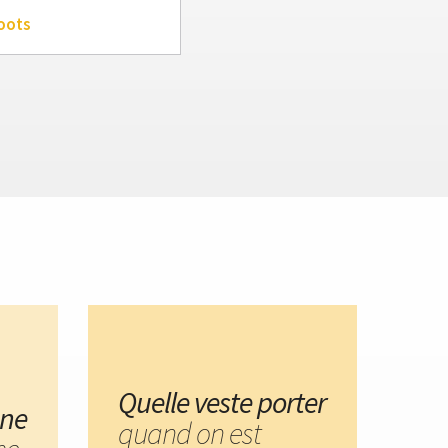
oots
Quelle veste porter
une
quand on est