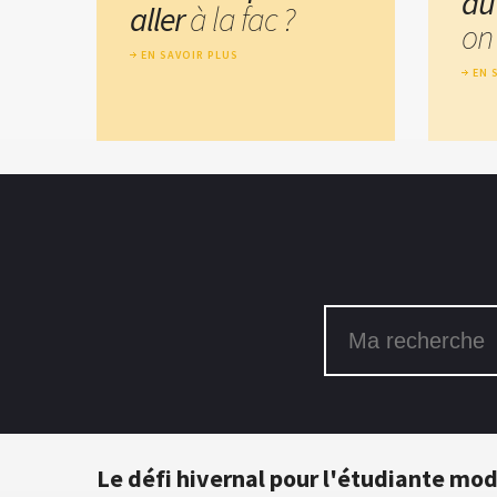
au
aller
à la fac ?
on 
EN SAVOIR PLUS
EN 
Le défi hivernal pour l'étudiante mo