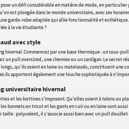
 pose un défi considérable en matière de mode, en particulier p
'on est plongée dans le monde universitaire, avec ses horaire
'une garde-robe adaptée qui allie fonctionnalité et esthétique.
ée à la vie étudiante ?
chaud avec style
ing hivernal. Commencez par une base thermique : un sous-pull
z un pull oversized, une chemise ou un cardigan. Le secret ré
longs, qu'ils soient en laine ou matelassés, constituent une c
ais ils apportent également une touche sophistiquée à n'impor
g universitaire hivernal
bottes et les bottines s'imposent. Qu'elles soient à talons ou p
les bonnets en tricot et les gants en cuir ou en laine sont auss
e taille : polyvalent, il s'associe aussi bien avec un pull douil