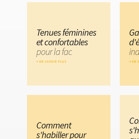
Tenues féminines
Ga
et confortables
d'
pour la fac
in
EN SAVOIR PLUS
EN 
C
Comment
s'h
s'habiller pour