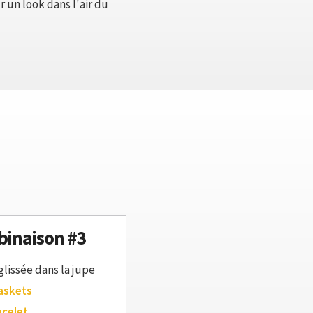
 un look dans l'air du
inaison #3
glissée dans la jupe
askets
acelet