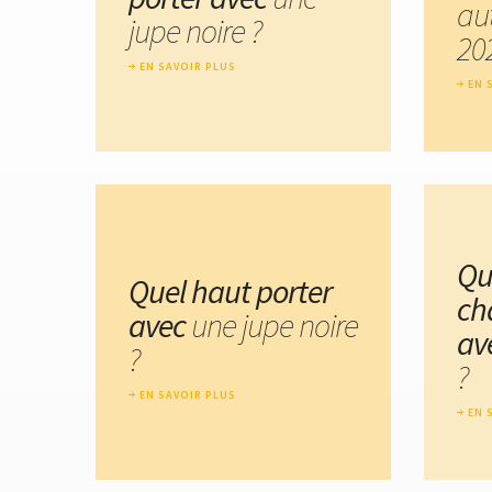
au
jupe noire ?
20
EN SAVOIR PLUS
EN 
Qu
Quel haut porter
ch
avec
une jupe noire
av
?
?
EN SAVOIR PLUS
EN 