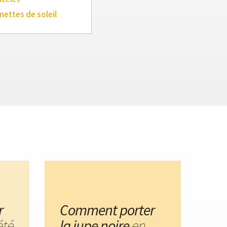
nettes de soleil
r
Comment porter
été
la jupe noire
en