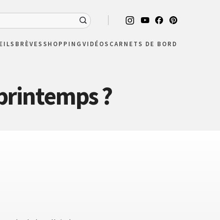
EILS
BRÈVES
SHOPPING
VIDÉOS
CARNETS DE BORD
printemps ?