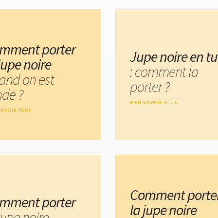
mment porter
Jupe noire en tu
jupe noire
: comment la
and on est
porter ?
nde ?
EN SAVOIR PLUS
SAVOIR PLUS
Comment porte
mment porter
la jupe noire
jupe noire