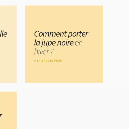
lle
Comment porter
la jupe noire
en
hiver ?
EN SAVOIR PLUS
r