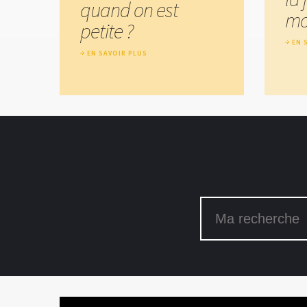
quand on est
mo
petite ?
EN 
EN SAVOIR PLUS