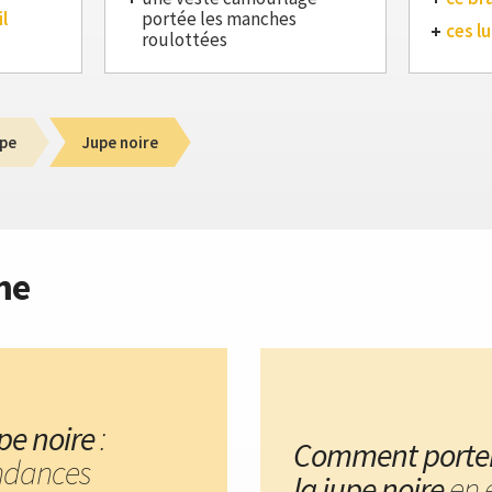
l
portée les manches
ces lu
roulottées
pe
Jupe noire
me
pe noire
:
Comment porte
ndances
la jupe noire
en 