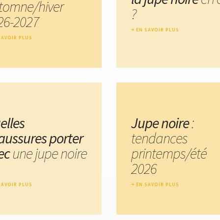
tomne/hiver
?
26-2027
EN SAVOIR PLUS
SAVOIR PLUS
elles
Jupe noire
:
aussures porter
tendances
ec
une jupe noire
printemps/été
2026
SAVOIR PLUS
EN SAVOIR PLUS