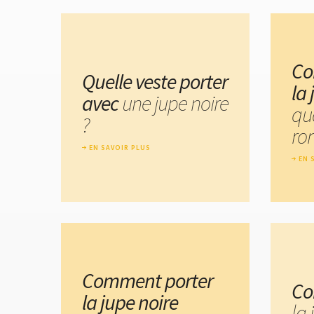
Co
Quelle veste porter
la 
avec
une jupe noire
qu
?
ro
EN SAVOIR PLUS
EN 
Comment porter
Co
la jupe noire
la 