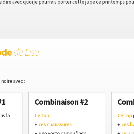
 dire avec quoi je pourrais porter cette jupe ce printemps pour
ode
de Lise
noire avec :
#1
Combinaison #2
Comb
ns la
Ce top
Ce top
ces chaussures
ces b
une veste camouflage
ce br