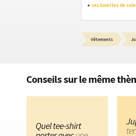
ces lunettes de solei
Vêtements
Ju
Conseils sur le même thè
Ju
Quel tee-shirt
te
porter avec
une