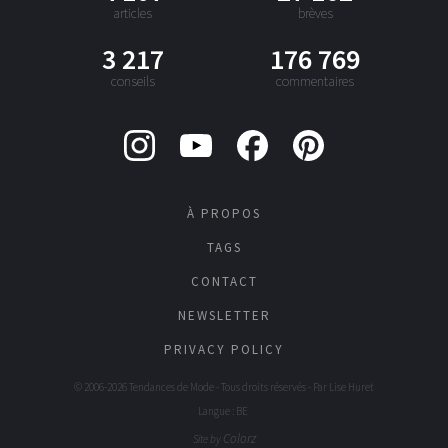
articles
brèves
3 217
176 769
conseils
commentaires
À PROPOS
TAGS
CONTACT
NEWSLETTER
PRIVACY POLICY
© 2006-2026 Tendances de Mode - Tous droits réservés - Par
Lise Huret
Langue : BE
Colorz
Site by