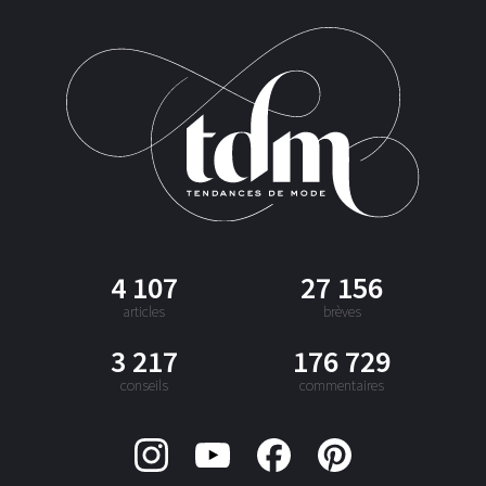
4 107
27 156
articles
brèves
3 217
176 729
conseils
commentaires