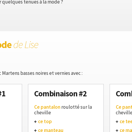
r quelques tenues à la mode ?
ode
de Lise
 Martens basses noires et vernies avec :
#1
Combinaison #2
Comb
Ce pantalon
roulotté sur la
Ce pan
cheville
chevill
ce top
ce te
ce manteau
ce m