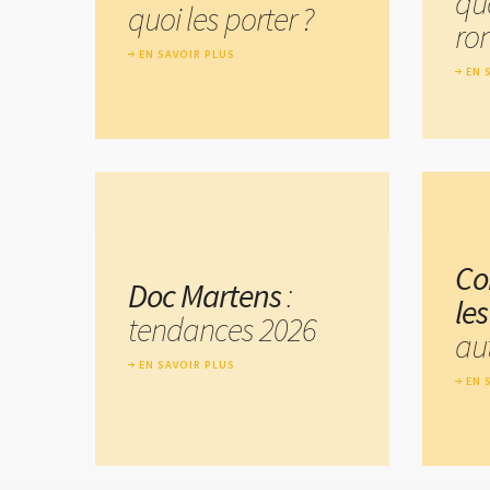
qu
quoi les porter ?
ro
EN SAVOIR PLUS
EN 
Co
Doc Martens
:
le
tendances 2026
au
EN SAVOIR PLUS
EN 