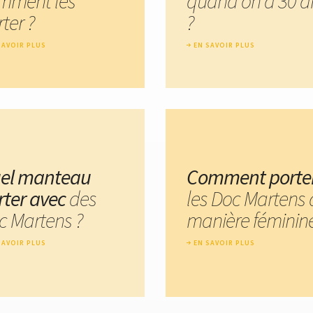
mment les
quand on a 30 a
ter ?
?
SAVOIR PLUS
EN SAVOIR PLUS
el manteau
Comment porte
rter avec
des
les Doc Martens 
c Martens ?
manière féminine
SAVOIR PLUS
EN SAVOIR PLUS