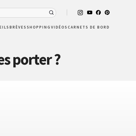
EILS
BRÈVES
SHOPPING
VIDÉOS
CARNETS DE BORD
s porter ?