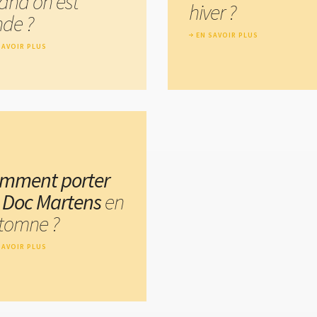
and on est
hiver ?
nde ?
EN SAVOIR PLUS
SAVOIR PLUS
mment porter
s Doc Martens
en
tomne ?
SAVOIR PLUS