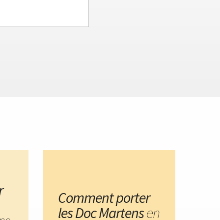
r
Comment porter
les Doc Martens
en