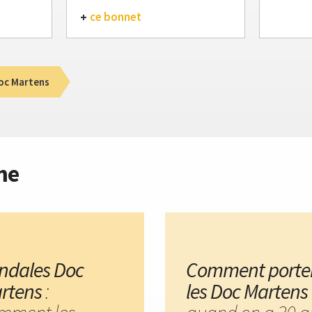
ce bonnet
oc Martens
me
ndales Doc
Comment porte
rtens
:
les Doc Martens