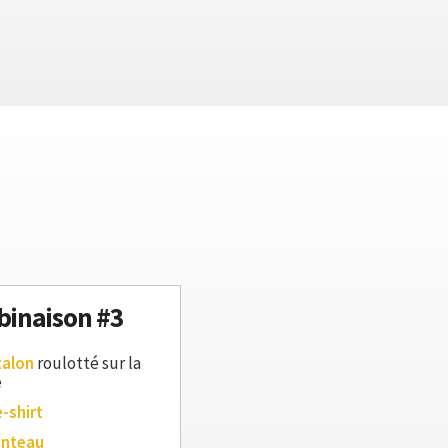
inaison #3
talon
roulotté sur la
e
e-shirt
anteau