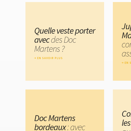
Ju
Quelle veste porter
Ma
avec
des Doc
co
Martens ?
ass
EN SAVOIR PLUS
EN 
Co
Doc Martens
le
bordeaux
: avec