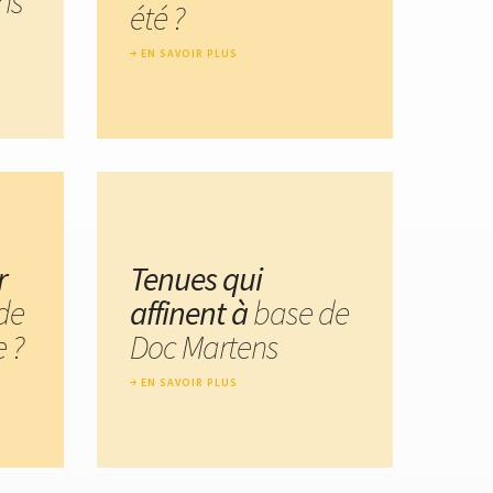
ns
été ?
EN SAVOIR PLUS
r
Tenues qui
de
affinent à
base de
 ?
Doc Martens
EN SAVOIR PLUS