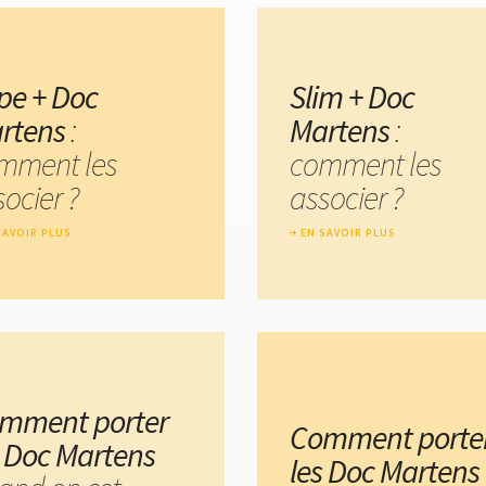
pe + Doc
Slim + Doc
rtens
:
Martens
:
mment les
comment les
ocier ?
associer ?
SAVOIR PLUS
EN SAVOIR PLUS
mment porter
Comment porte
s Doc Martens
les Doc Martens