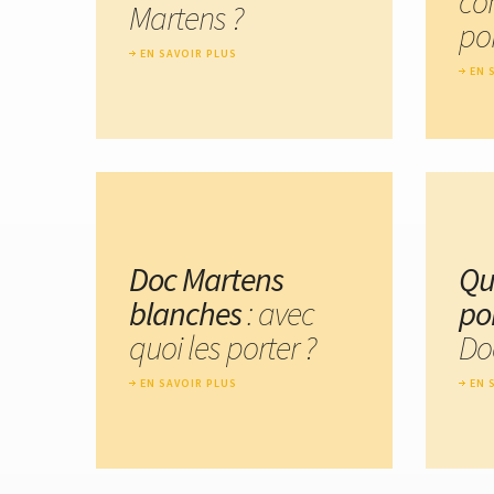
co
Martens ?
por
EN SAVOIR PLUS
EN 
Doc Martens
Qu
blanches
: avec
po
quoi les porter ?
Do
EN SAVOIR PLUS
EN 