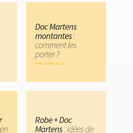
Doc Martens
montantes
:
comment les
porter ?
EN SAVOIR PLUS
r
Robe + Doc
en
Martens
: idées de