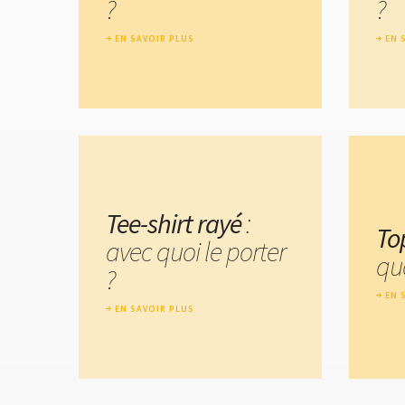
?
?
EN SAVOIR PLUS
EN 
Tee-shirt rayé
:
To
avec quoi le porter
quo
?
EN 
EN SAVOIR PLUS