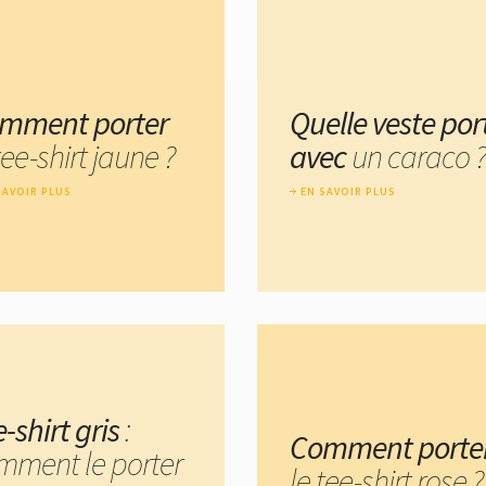
mment porter
Quelle veste por
tee-shirt jaune ?
avec
un caraco ?
SAVOIR PLUS
EN SAVOIR PLUS
-shirt gris
:
Comment porte
mment le porter
le tee-shirt rose ?