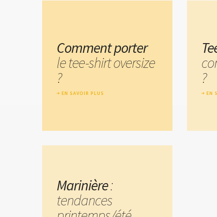
Comment porter
Tee
le tee-shirt oversize
co
?
?
EN SAVOIR PLUS
EN 
Marinière
:
tendances
printemps/été