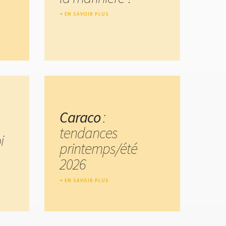
EN SAVOIR PLUS
Caraco
:
tendances
i
printemps/été
2026
EN SAVOIR PLUS