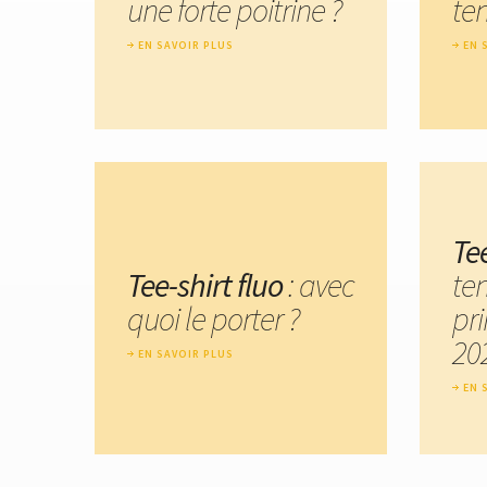
une forte poitrine ?
te
EN SAVOIR PLUS
EN 
Te
Tee-shirt fluo
: avec
te
quoi le porter ?
pr
20
EN SAVOIR PLUS
EN 