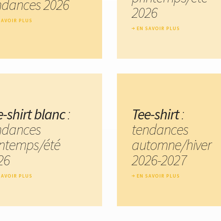
ndances 2026
2026
SAVOIR PLUS
EN SAVOIR PLUS
e-shirt blanc
:
Tee-shirt
:
ndances
tendances
intemps/été
automne/hiver
26
2026-2027
SAVOIR PLUS
EN SAVOIR PLUS