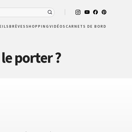
EILS
BRÈVES
SHOPPING
VIDÉOS
CARNETS DE BORD
le porter ?