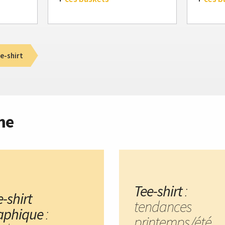
e-shirt
me
Tee-shirt
:
-shirt
tendances
aphique
:
printemps/été