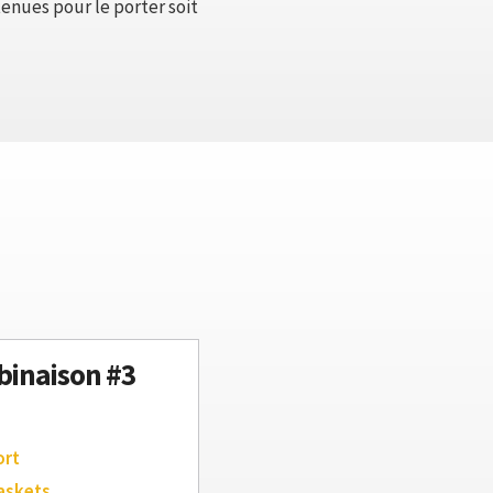
tenues pour le porter soit
inaison #3
ort
askets