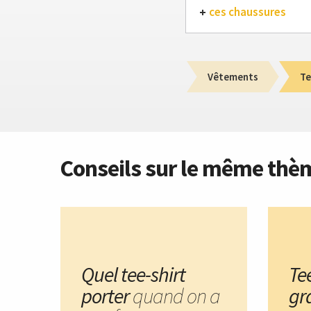
ces chaussures
Vêtements
Te
Conseils sur le même thè
Quel tee-shirt
Tee
porter
quand on a
gr