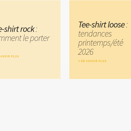
Tee-shirt loose
:
-shirt rock
:
tendances
mment le porter
printemps/été
2026
SAVOIR PLUS
EN SAVOIR PLUS