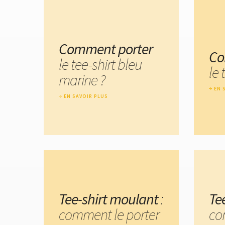
Comment porter
Co
le tee-shirt bleu
le 
marine ?
EN 
EN SAVOIR PLUS
Tee-shirt moulant
:
Tee
comment le porter
co