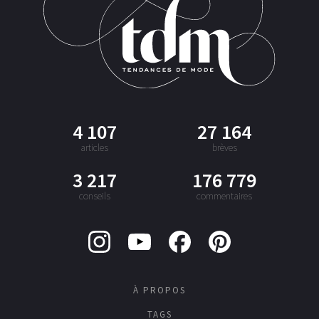
4 107
27 164
articles
brèves
3 217
176 779
conseils
commentaires
À PROPOS
TAGS