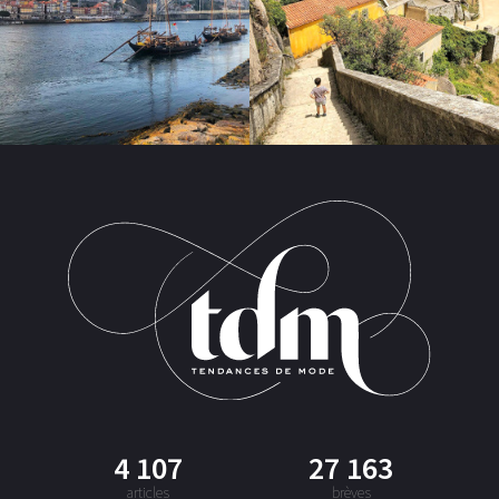
4 107
27 163
articles
brèves