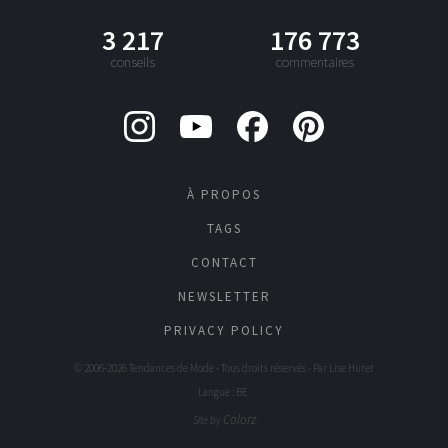
3 217
176 773
conseils
commentaires
À PROPOS
TAGS
CONTACT
NEWSLETTER
PRIVACY POLICY
© 2006-2026 Tendances de Mode - Tous droits réservés - Par
Lise Huret
Langue : BE
Colorz
Site by