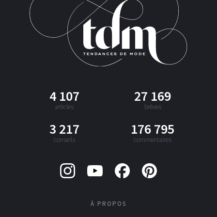
4 107
27 169
articles
brèves
3 217
176 795
conseils
commentaires
À PROPOS