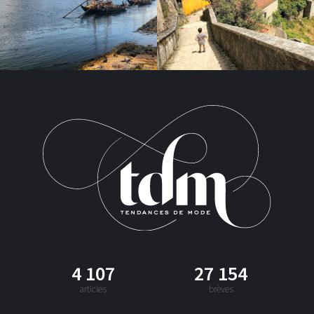
4 107
27 154
articles
brèves