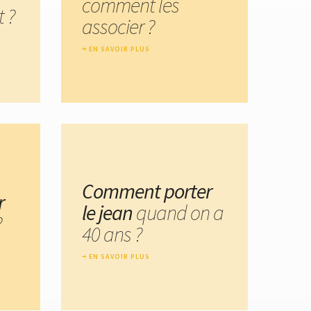
comment les
t ?
associer ?
EN SAVOIR PLUS
Comment porter
r
le jean
quand on a
?
40 ans ?
EN SAVOIR PLUS