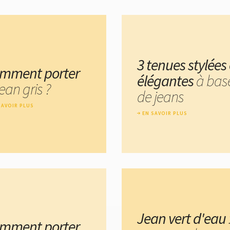
3 tenues stylées 
mment porter
élégantes
à bas
jean gris ?
de jeans
SAVOIR PLUS
EN SAVOIR PLUS
Jean vert d'eau
mment porter