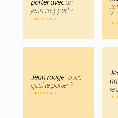
porter avec
un
co
jean cropped ?
?
EN SAVOIR PLUS
EN 
Je
Jean rouge
: avec
ha
quoi le porter ?
le 
EN SAVOIR PLUS
EN 