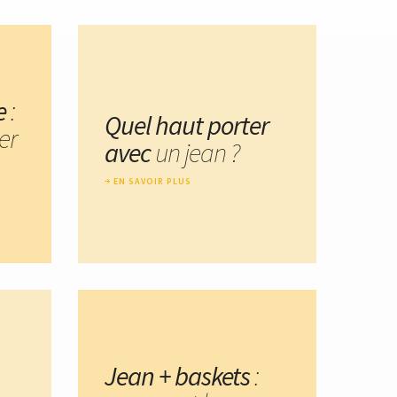
e
:
Quel haut porter
er
avec
un jean ?
EN SAVOIR PLUS
Jean + baskets
: