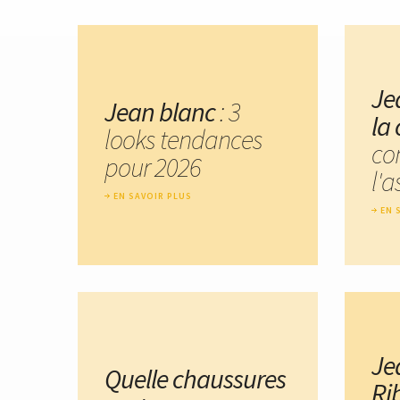
Je
Jean blanc
: 3
la 
looks tendances
co
pour 2026
l'a
EN SAVOIR PLUS
EN 
Je
Quelle chaussures
Ri