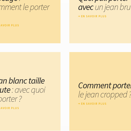
mment le porter
avec
un jean bru
EN SAVOIR PLUS
SAVOIR PLUS
an blanc taille
Comment porte
ute
: avec quoi
le jean cropped 
porter ?
EN SAVOIR PLUS
SAVOIR PLUS