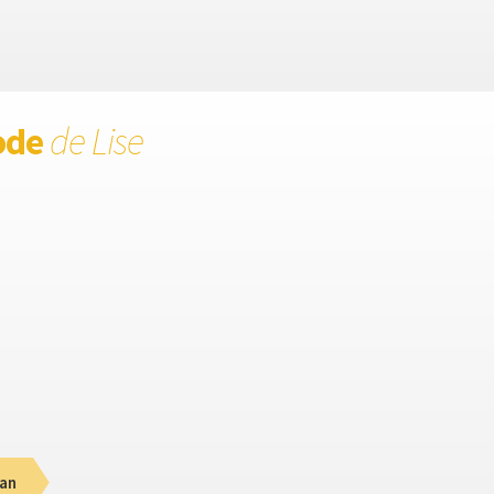
ode
de Lise
an