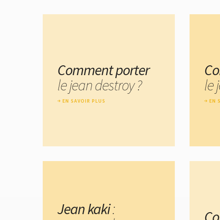
Comment porter
Co
le jean destroy ?
le 
EN SAVOIR PLUS
EN 
Jean kaki
:
Co