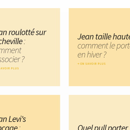
an roulotté sur
Jean taille haut
cheville
:
comment le port
mment
en hiver ?
ssocier ?
EN SAVOIR PLUS
SAVOIR PLUS
an Levi's
bcage
:
Quel pull porter