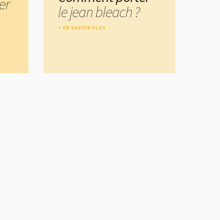
er
le jean bleach ?
EN SAVOIR PLUS