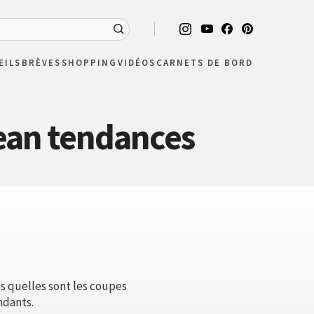
EILS
BRÈVES
SHOPPING
VIDÉOS
CARNETS DE BORD
jean tendances
es quelles sont les coupes
ndants.