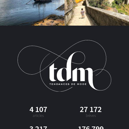
4 107
27 172
articles
brèves
3 217
176 799