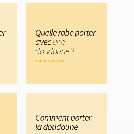
er
Quelle robe porter
avec
une
doudoune ?
EN SAVOIR PLUS
Comment porter
la doudoune