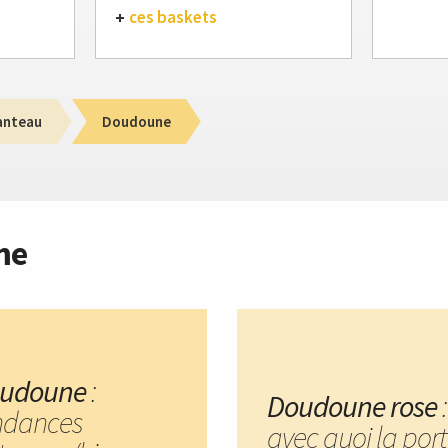
ces baskets
anteau
Doudoune
me
udoune
:
Doudoune rose
:
ndances
avec quoi la port