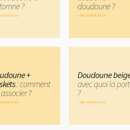
tomne ?
doudoune ?
SAVOIR PLUS
EN SAVOIR PLUS
udoune +
Doudoune beig
skets
: comment
avec quoi la port
 associer ?
?
SAVOIR PLUS
EN SAVOIR PLUS