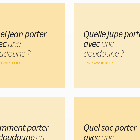
el jean porter
Quelle jupe port
ec
une
avec
une
udoune ?
doudoune ?
SAVOIR PLUS
EN SAVOIR PLUS
mment porter
Quel sac porter
 doudoune
en
avec
une