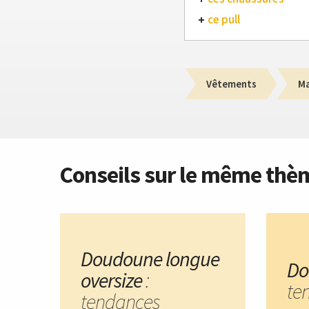
ce pull
Vêtements
M
Conseils sur le même thè
Doudoune longue
Do
oversize
:
te
tendances