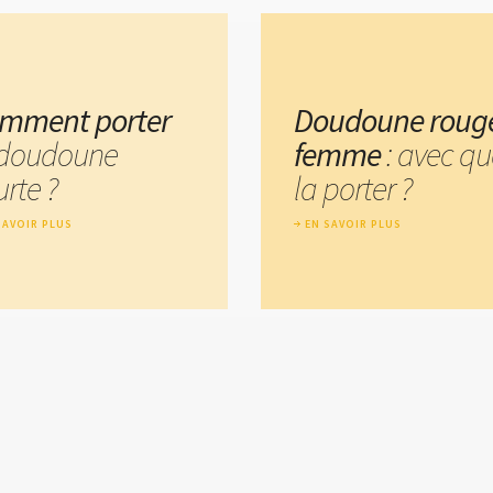
mment porter
Doudoune roug
 doudoune
femme
: avec qu
rte ?
la porter ?
SAVOIR PLUS
EN SAVOIR PLUS