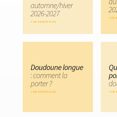
au
automne/hiver
20
2026-2027
EN 
EN SAVOIR PLUS
Doudoune longue
Qu
: comment la
po
porter ?
do
EN SAVOIR PLUS
EN 