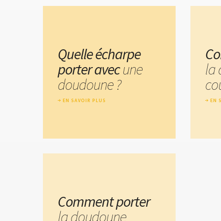
Quelle écharpe
Co
porter avec
une
la
doudoune ?
cou
EN SAVOIR PLUS
EN 
Comment porter
la doudoune