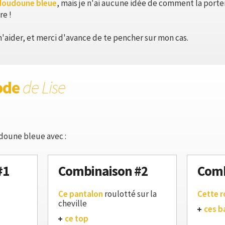
doudoune bleue
, mais je n'ai aucune idée de comment la porter..
re !
'aider, et merci d'avance de te pencher sur mon cas.
ode
de Lise
doune bleue avec :
#1
Combinaison #2
Comb
Ce pantalon
roulotté sur la
Cette 
cheville
ces b
ce top