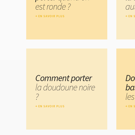
est ronde ?
au
EN SAVOIR PLUS
EN 
Comment porter
Do
la doudoune noire
ba
?
les
EN SAVOIR PLUS
EN 