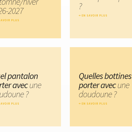
tomne/hiver
?
26-2027
EN SAVOIR PLUS
SAVOIR PLUS
el pantalon
Quelles bottines
rter avec
une
porter avec
une
udoune ?
doudoune ?
SAVOIR PLUS
EN SAVOIR PLUS