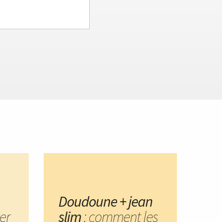
Doudoune + jean
er
slim
: comment les