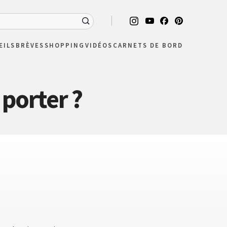
EILS
BRÈVES
SHOPPING
VIDÉOS
CARNETS DE BORD
porter ?