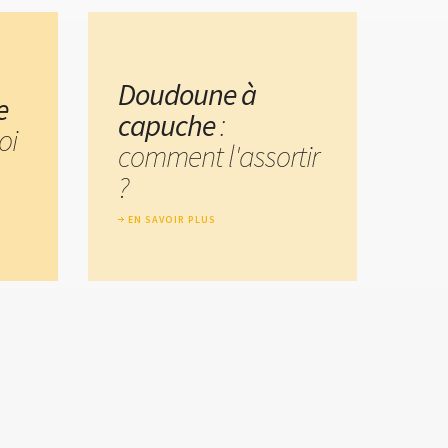
Doudoune à
e
capuche
:
oi
comment l'assortir
?
EN SAVOIR PLUS