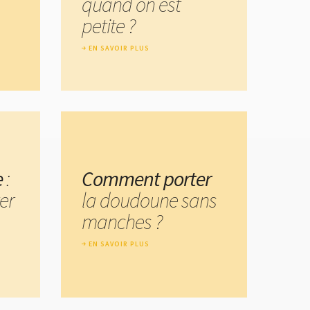
quand on est
petite ?
EN SAVOIR PLUS
e
:
Comment porter
er
la doudoune sans
manches ?
EN SAVOIR PLUS