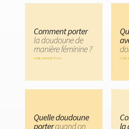
Comment porter
Qu
la doudoune de
av
manière féminine ?
do
EN SAVOIR PLUS
EN 
Quelle doudoune
Co
porter
quand on
la