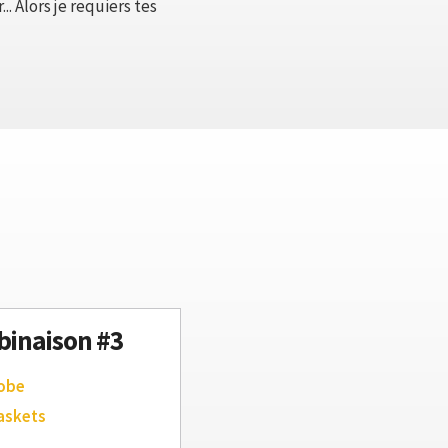
. Alors je requiers tes
inaison #3
robe
askets