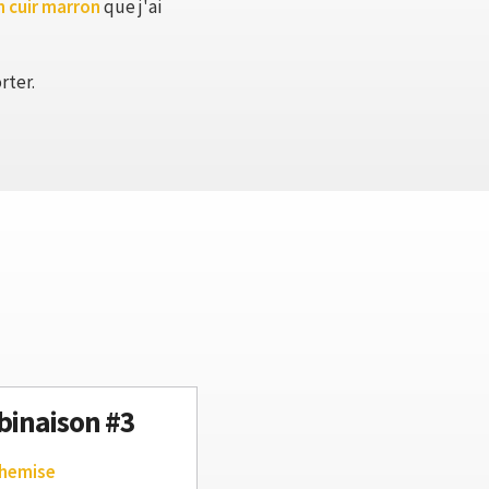
n cuir marron
que j'ai
rter.
inaison #3
chemise