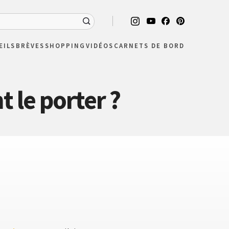
EILS
BRÈVES
SHOPPING
VIDÉOS
CARNETS DE BORD
 le porter ?