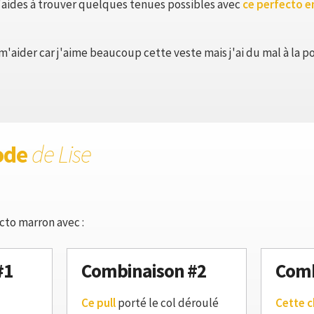
'aides à trouver quelques tenues possibles avec
ce perfecto e
'aider car j'aime beaucoup cette veste mais j'ai du mal à la po
ode
de Lise
cto marron avec :
#1
Combinaison #2
Comb
Ce pull
porté le col déroulé
Cette 