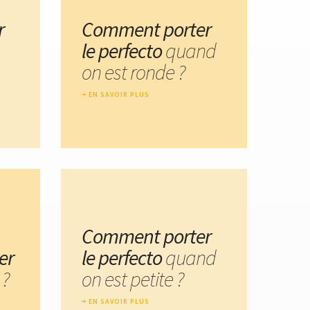
r
Comment porter
le perfecto
quand
on est ronde ?
EN SAVOIR PLUS
Comment porter
er
le perfecto
quand
 ?
on est petite ?
EN SAVOIR PLUS