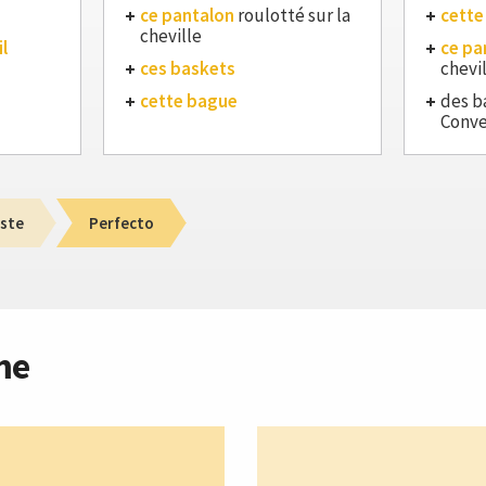
ce pantalon
roulotté sur la
cette
cheville
l
ce pa
ces baskets
chevi
cette bague
des b
Conve
ste
Perfecto
me