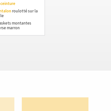
 ceinture
ntalon
roulotté sur la
lle
askets montantes
rse marron