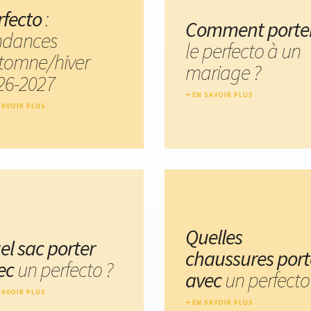
rfecto
:
Comment porte
ndances
le perfecto à un
tomne/hiver
mariage ?
26-2027
EN SAVOIR PLUS
SAVOIR PLUS
Quelles
el sac porter
chaussures port
ec
un perfecto ?
avec
un perfecto
SAVOIR PLUS
EN SAVOIR PLUS