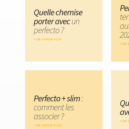
Pe
Quelle chemise
te
porter avec
un
au
perfecto ?
20
EN SAVOIR PLUS
EN 
Perfecto + slim
:
Qu
comment les
av
associer ?
EN 
EN SAVOIR PLUS