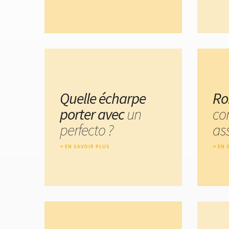
Quelle écharpe
Ro
porter avec
un
co
perfecto ?
ass
EN SAVOIR PLUS
EN 