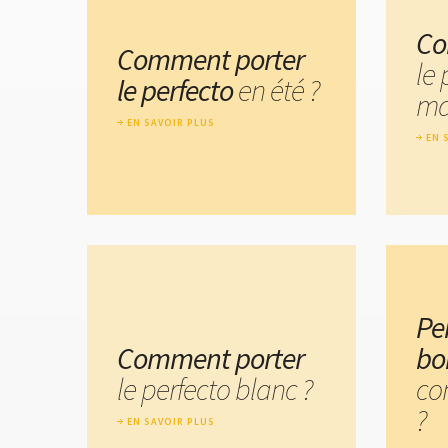
Co
Comment porter
le 
le perfecto
en été ?
ma
EN SAVOIR PLUS
EN 
Pe
Comment porter
bo
le perfecto blanc ?
co
?
EN SAVOIR PLUS