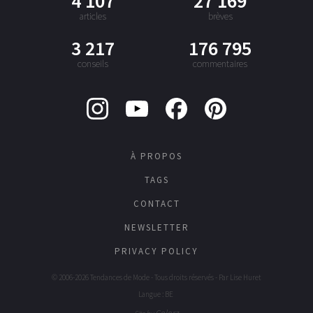
4 107
27 169
articles
brèves
3 217
176 795
conseils
commentaires
À PROPOS
TAGS
CONTACT
NEWSLETTER
PRIVACY POLICY
© 2006-2026 Tendances de Mode - Tous droits réservés - Par
Lise Huret
Langue : BE