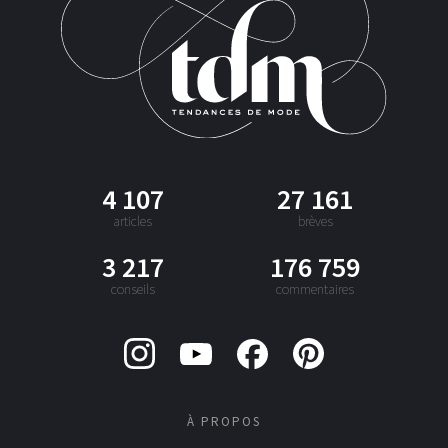
4 107
27 161
articles
brèves
3 217
176 759
conseils
commentaires
À PROPOS