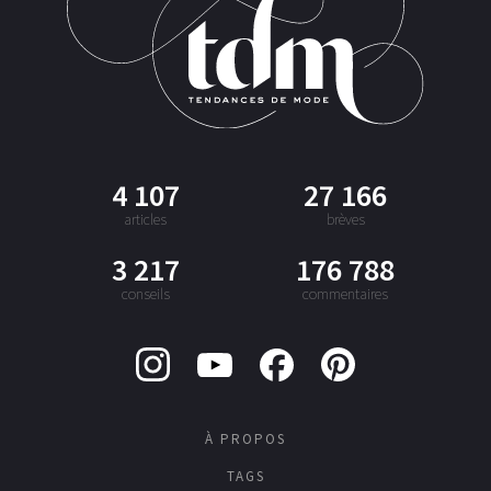
4 107
27 166
articles
brèves
3 217
176 788
conseils
commentaires
À PROPOS
TAGS