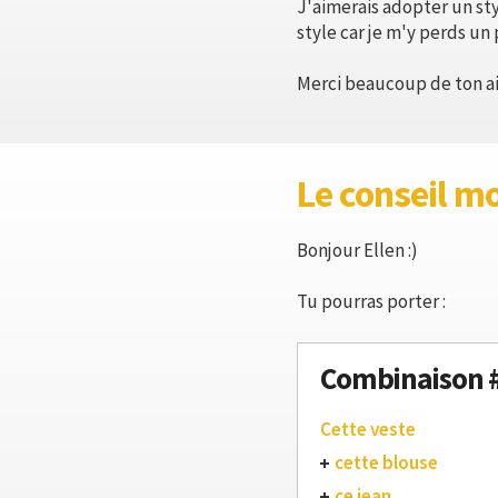
J'aimerais adopter un st
style car je m'y perds un
Merci beaucoup de ton ai
Le conseil m
Bonjour Ellen :)
Tu pourras porter :
Combinaison 
Cette veste
cette blouse
ce jean