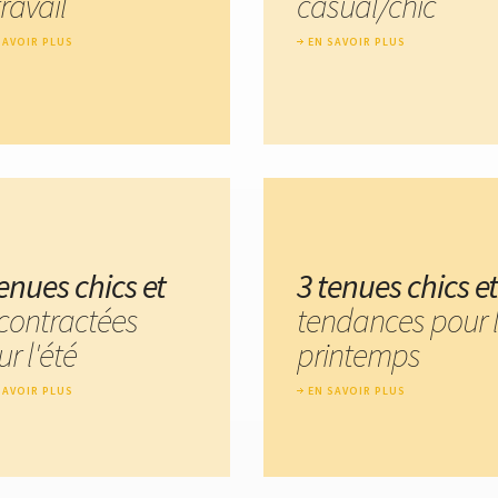
travail
casual/chic
SAVOIR PLUS
EN SAVOIR PLUS
enues chics et
3 tenues chics et
contractées
tendances pour 
r l'été
printemps
SAVOIR PLUS
EN SAVOIR PLUS