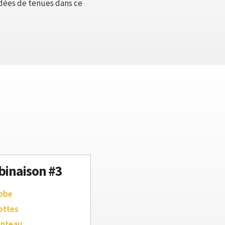
idées de tenues dans ce
inaison #3
robe
ottes
anteau