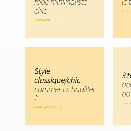
robe minimaliste
le 
chic
EN 
EN SAVOIR PLUS
Style
3 t
classique/chic
:
dé
comment s'habiller
pou
?
EN 
EN SAVOIR PLUS