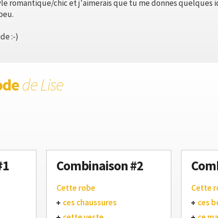
yle romantique/chic et j'aimerais que tu me donnes quelques 
 peu.
de :-)
ode
de Lise
#1
Combinaison #2
Comb
Cette robe
Cette 
ces chaussures
ces b
cette veste
ce m