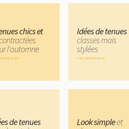
enues chics et
Idées de tenues
contractées
classes mais
ur l'automne
stylées
SAVOIR PLUS
EN SAVOIR PLUS
ées de tenues
Look simple
et