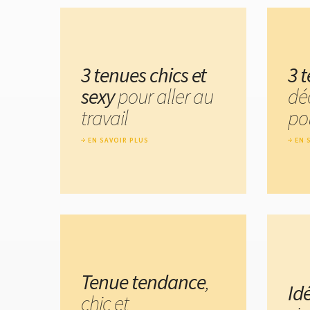
3 tenues chics et
3 t
sexy
pour aller au
dé
travail
po
EN SAVOIR PLUS
EN 
Tenue tendance
,
Id
chic et