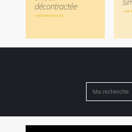
si
décontractée
EN 
EN SAVOIR PLUS