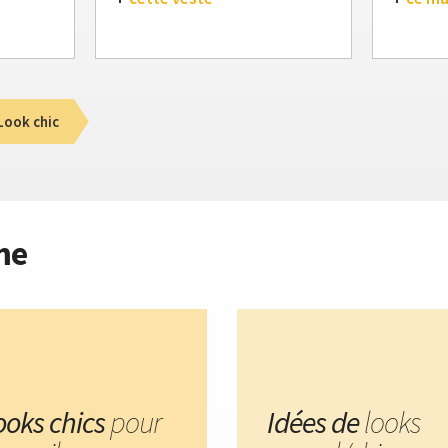
Look chic
me
looks chics
pour
Idées de
looks