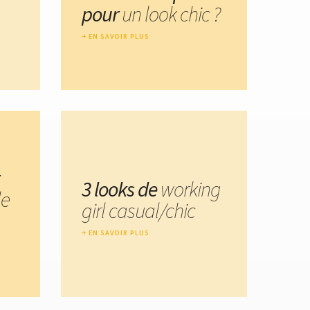
pour
un look chic ?
EN SAVOIR PLUS
3 looks de
working
le
girl casual/chic
EN SAVOIR PLUS