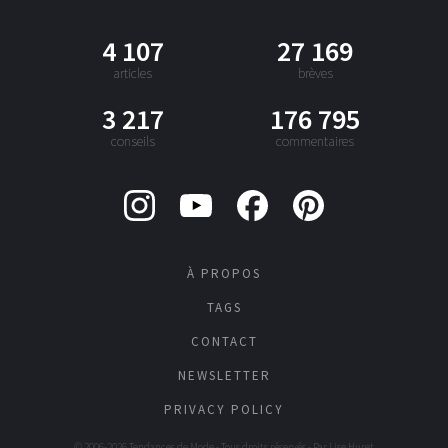
4 107
27 169
articles
brèves
3 217
176 795
conseils
commentaires
À PROPOS
TAGS
CONTACT
NEWSLETTER
PRIVACY POLICY
© 2006-2026 Tendances de Mode - Tous droits réservés - Par
Lise Huret