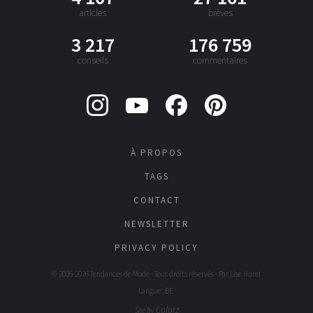
articles
brèves
3 217
176 759
conseils
commentaires
À PROPOS
TAGS
CONTACT
NEWSLETTER
PRIVACY POLICY
© 2006-2026 Tendances de Mode - Tous droits réservés - Par
Lise Huret
Langue : BE
Colorz
Site by