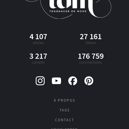
4 107
27 161
articles
brèves
3 217
176 759
conseils
commentaires
À PROPOS
TAGS
CONTACT