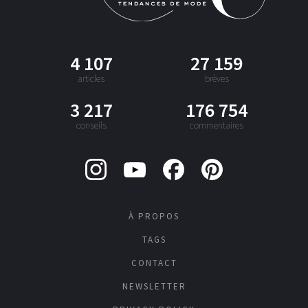
4 107
27 159
articles
brèves
3 217
176 754
conseils
commentaires
À PROPOS
TAGS
CONTACT
NEWSLETTER