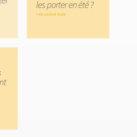
les porter en été ?
EN SAVOIR PLUS
s
nt