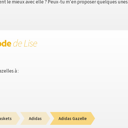
ient le mieux avec elle ? Peux-tu m'en proposer quelques unes
ode
de Lise
zelles à :
askets
Adidas
Adidas Gazelle