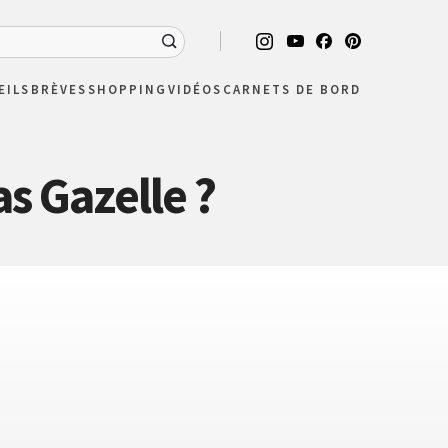
EILS
BRÈVES
SHOPPING
VIDÉOS
CARNETS DE BORD
s Gazelle ?