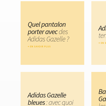
Quel pantalon
Ad
porter avec
des
te
Adidas Gazelle ?
EN 
EN SAVOIR PLUS
Ba
Adidas Gazelle
Ga
bleues
: avec quoi
les