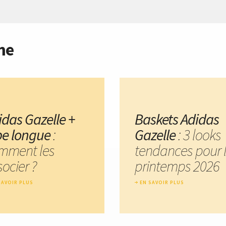
me
idas Gazelle +
Baskets Adidas
pe longue
:
Gazelle
: 3 looks
mment les
tendances pour 
ocier ?
printemps 2026
SAVOIR PLUS
EN SAVOIR PLUS