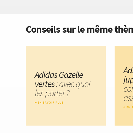
Conseils sur le même thè
Ad
Adidas Gazelle
ju
vertes
: avec quoi
co
les porter ?
ass
EN SAVOIR PLUS
EN 