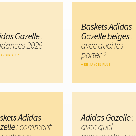
Baskets Adidas
idas Gazelle
:
Gazelle beiges
:
ndances 2026
avec quoi les
porter ?
SAVOIR PLUS
EN SAVOIR PLUS
skets Adidas
Adidas Gazelle
:
zelle
: comment
avec quel
 porter en
manteau les por