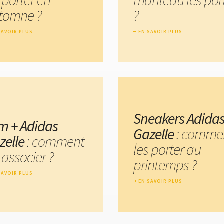
tomne ?
?
SAVOIR PLUS
EN SAVOIR PLUS
Sneakers Adida
im + Adidas
Gazelle
: comme
zelle
: comment
les porter au
 associer ?
printemps ?
SAVOIR PLUS
EN SAVOIR PLUS