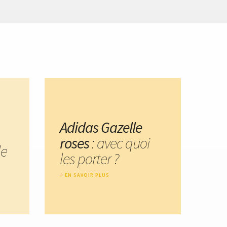
Adidas Gazelle
roses
: avec quoi
le
les porter ?
EN SAVOIR PLUS