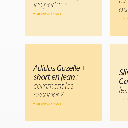
les porter ?
au
EN SAVOIR PLUS
EN 
Adidas Gazelle +
Sl
short en jean
:
Ga
comment les
les
associer ?
EN 
EN SAVOIR PLUS