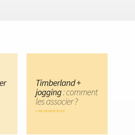
er
Timberland +
jogging
: comment
les associer ?
EN SAVOIR PLUS