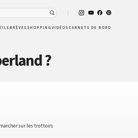
EILS
BRÈVES
SHOPPING
VIDÉOS
CARNETS DE BORD
berland ?
archer sur les trottoirs