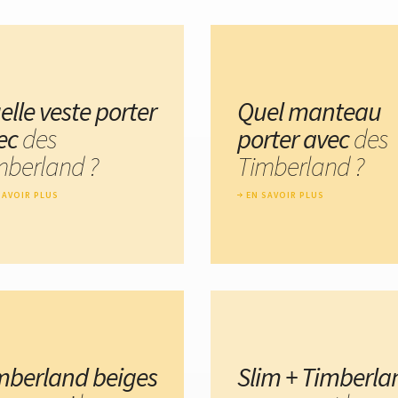
elle veste porter
Quel manteau
ec
des
porter avec
des
mberland ?
Timberland ?
SAVOIR PLUS
EN SAVOIR PLUS
mberland beiges
Slim + Timberla