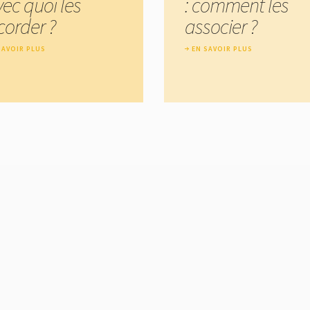
vec quoi les
: comment les
corder ?
associer ?
SAVOIR PLUS
EN SAVOIR PLUS