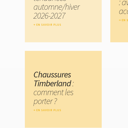
: a
automne/hiver
ac
2026-2027
EN 
EN SAVOIR PLUS
Chaussures
Timberland
:
comment les
porter ?
EN SAVOIR PLUS