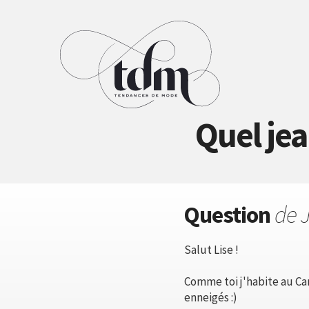
Quel jea
Question
de 
Salut Lise !
Comme toi j'habite au Ca
enneigés :)