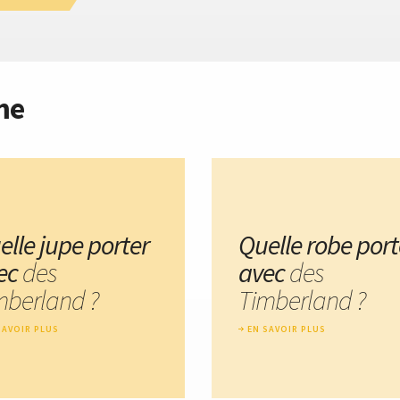
me
elle jupe porter
Quelle robe port
ec
des
avec
des
mberland ?
Timberland ?
SAVOIR PLUS
EN SAVOIR PLUS