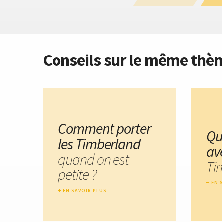
Conseils sur le même thè
Comment porter
Qu
les Timberland
av
quand on est
Ti
petite ?
EN 
EN SAVOIR PLUS