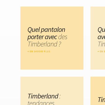
Quel pantalon
Qu
porter avec
des
av
Timberland ?
Ti
EN SAVOIR PLUS
EN 
Timberland
:
Ti
tendances