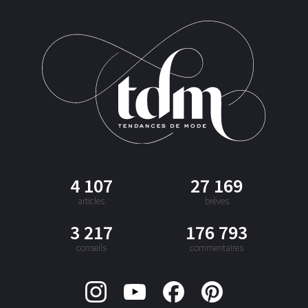
4 107
27 169
articles
brèves
3 217
176 793
conseils
commentaires