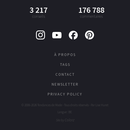
3 217
176 788
conseils
commentaires
À PROPOS
TAGS
CONTACT
NEWSLETTER
PRIVACY POLICY
© 2006-2026 Tendances de Mode - Tous droits réservés - Par
Lise Huret
Langue : BE
Colorz
Site by