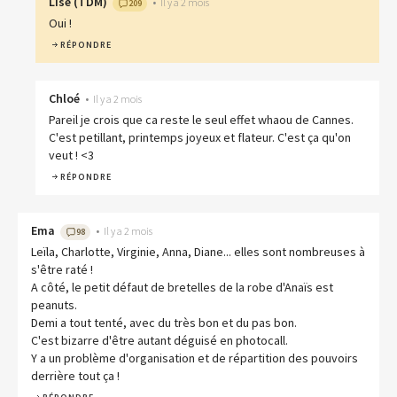
Lise
(
TDM
)
•
Il y a 2 mois
209
Oui !
RÉPONDRE
Chloé
•
Il y a 2 mois
Pareil je crois que ca reste le seul effet whaou de Cannes.
C'est petillant, printemps joyeux et flateur. C'est ça qu'on
veut ! <3
RÉPONDRE
Ema
•
Il y a 2 mois
98
Leïla, Charlotte, Virginie, Anna, Diane... elles sont nombreuses à
s'être raté !
A côté, le petit défaut de bretelles de la robe d'Anaïs est
peanuts.
Demi a tout tenté, avec du très bon et du pas bon.
C'est bizarre d'être autant déguisé en photocall.
Y a un problème d'organisation et de répartition des pouvoirs
derrière tout ça !