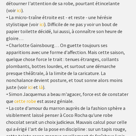
détourner l'attention de sa robe, pourtant étincelante
(voir
ici
).
La micro-traîne étroite est - et reste - une hérésie
stylistique (voir
ici
). Difficile de ne pas y voir un bout de
papier toilette décidé, lui aussi, à connaître son heure de
gloire…
Charlotte Gainsbourg… On guette toujours ses
apparitions avec une forme d'affection. Mais cette saison,
quelque chose force le trait : tenues étranges, collants
plombants, bottes lourdes, et surtout une démarche
presque théâtrale, à la limite de la caricature. La
nonchalance devient posture, et tout sonne alors moins
juste (voir
ici
et
là
).
Simon Jacquemus a beau m'agacer, force est de constater
que
cette robe
est assez géniale.
La cote d'amour du marron auprès de la fashion sphère a
visiblement laissé penser à Coco Rocha qu'une robe
chocolat serait un choix judicieux. Mauvais calcul pour celle
qui a érigé l'art de la pose en discipline : sur un tapis rouge,