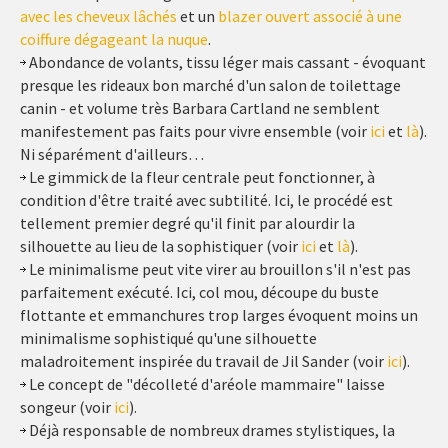
avec les cheveux lâchés
et un
blazer ouvert associé à une
coiffure dégageant la nuque
.
Abondance de volants, tissu léger mais cassant - évoquant
presque les rideaux bon marché d'un salon de toilettage
canin - et volume très Barbara Cartland ne semblent
manifestement pas faits pour vivre ensemble (voir
ici
et
là
).
Ni séparément d'ailleurs…
Le gimmick de la fleur centrale peut fonctionner, à
condition d'être traité avec subtilité. Ici, le procédé est
tellement premier degré qu'il finit par alourdir la
silhouette au lieu de la sophistiquer (voir
ici
et
là
).
Le minimalisme peut vite virer au brouillon s'il n'est pas
parfaitement exécuté. Ici, col mou, découpe du buste
flottante et emmanchures trop larges évoquent moins un
minimalisme sophistiqué qu'une silhouette
maladroitement inspirée du travail de Jil Sander (voir
ici
).
Le concept de "décolleté d'aréole mammaire" laisse
songeur (voir
ici
).
Déjà responsable de nombreux drames stylistiques, la