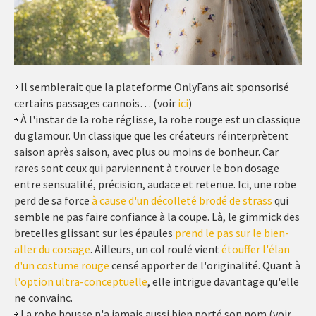
Il semblerait que la plateforme OnlyFans ait sponsorisé
certains passages cannois… (voir
ici
)
À l'instar de la robe réglisse, la robe rouge est un classique
du glamour. Un classique que les créateurs réinterprètent
saison après saison, avec plus ou moins de bonheur. Car
rares sont ceux qui parviennent à trouver le bon dosage
entre sensualité, précision, audace et retenue. Ici, une robe
perd de sa force
à cause d'un décolleté brodé de strass
qui
semble ne pas faire confiance à la coupe. Là, le gimmick des
bretelles glissant sur les épaules
prend le pas sur le bien-
aller du corsage
. Ailleurs, un col roulé vient
étouffer l'élan
d'un costume rouge
censé apporter de l'originalité. Quant à
l'option ultra-conceptuelle
, elle intrigue davantage qu'elle
ne convainc.
La robe housse n'a jamais aussi bien porté son nom (voir