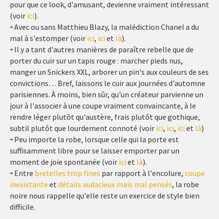
pour que ce look, d'amusant, devienne vraiment intéressant
(voir
ici
).
Avec ou sans Matthieu Blazy, la malédiction Chanel a du
mal à s'estomper (voir
ici
,
ici
et
là
).
Il y a tant d'autres manières de paraître rebelle que de
porter du cuir sur un tapis rouge : marcher pieds nus,
manger un Snickers XXL, arborer un pin's aux couleurs de ses
convictions… Bref, laissons le cuir aux journées d'automne
parisiennes. À moins, bien sûr, qu'un créateur parvienne un
jour à l'associer à une coupe vraiment convaincante, à le
rendre léger plutôt qu'austère, frais plutôt que gothique,
subtil plutôt que lourdement connoté (voir
ici
,
ici
,
ici
et
là
)
Peu importe la robe, lorsque celle qui la porte est
suffisamment libre pour se laisser emporter par un
moment de joie spontanée (voir
ici
et
là
).
Entre
bretelles trop fines
par rapport à l'encolure,
coupe
inexistante
et
détails audacieux mais mal pensés
, la robe
noire nous rappelle qu'elle reste un exercice de style bien
difficile.