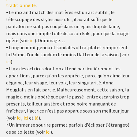
traditionnelle
.
Le mix and match des matières est un art subtil ; le
télescopage des styles aussi. Ici, il aurait suffi que le
pantalon ne soit pas coupé dans un épais drap de laine,
mais dans une simple toile de coton kaki, pour que la magie
opère (voir
ici
). Dommage…
Longueur mi-genou et sandales ultra-plates remportent
la Palme d'or du tandem le moins flatteur de la saison (voir
ici
).
Il y a des actrices dont on attend particulièrement les
apparitions, parce qu'on les apprécie, parce qu'on aime leur
dégaine, leur visage, leur voix, leur singularité. Anna
Mouglalis en fait partie. Malheureusement, cette saison, la
magie a moins opéré que par le passé : entre escarpins trop
présents, tailleur austère et robe noire manquant de
fraîcheur, l'actrice n'est pas apparue sous son meilleur jour
(voir
ici
,
ici
et
là
).
Un immense sourire permet parfois d'éclipser l'étrangeté
de sa toilette (voir
ici
).