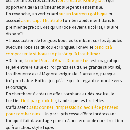
des tonalités très claires (
vert d'eau et ivoire glacé
) qui
apportent de la fraîcheur et allègent l'ensemble.
En revanche, un vert criard
sur un fourreau gothique
ou
associé
à une cape théâtrale
tombe rapidement dans le
premier degré ; or, dès qu'un look devient littéral, l'allure
disparaît.
L'association de longues boucles tombant sur les épaules
avec une robe ras du cou et longueur cheville
tend ici à
compacter la silhouette plutôt qu'à la sublimer
.
De loin,
la robe Prada d'Anaïs Demoustier
est magnifique :
le jeu entre le tulle et l'organza est d'une grande subtilité,
la silhouette est élégante, originale, flatteuse, presque
irréprochable. Enfin... jusqu'à ce que le regard remonte vers
le corsage.
En cherchant à créer un effet tombant et désinvolte, le
bustier
finit par gondoler
, tandis que les bretelles
s'affaissent
sans donner l'impression d'avoir été pensées
pour tomber ainsi
. Un parti pris cesse d'être intéressant
lorsqu'il fait davantage penser à une erreur de construction
qu'à un choix stylistique…