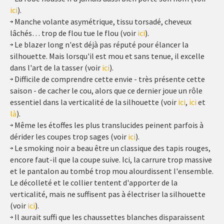
ici
).
Manche volante asymétrique, tissu torsadé, cheveux
lâchés… trop de flou tue le flou (voir
ici
).
Le blazer long n'est déjà pas réputé pour élancer la
silhouette. Mais lorsqu'il est mou et sans tenue, il excelle
dans l'art de la tasser (voir
ici
).
Difficile de comprendre cette envie - très présente cette
saison - de cacher le cou, alors que ce dernier joue un rôle
essentiel dans la verticalité de la silhouette (voir
ici
,
ici
et
là
).
Même les étoffes les plus translucides peinent parfois à
dérider les coupes trop sages (voir
ici
).
Le smoking noir a beau être un classique des tapis rouges,
encore faut-il que la coupe suive. Ici, la carrure trop massive
et le pantalon au tombé trop mou alourdissent l'ensemble.
Le décolleté et le collier tentent d'apporter de la
verticalité, mais ne suffisent pas à électriser la silhouette
(voir
ici
).
Il aurait suffi que les chaussettes blanches disparaissent