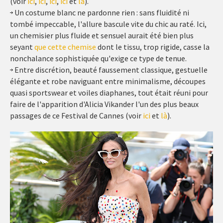
(voir
ici
,
ici
,
ici
,
ici
et
là
).
Un costume blanc ne pardonne rien : sans fluidité ni
tombé impeccable, l'allure bascule vite du chic au raté. Ici,
un chemisier plus fluide et sensuel aurait été bien plus
seyant
que cette chemise
dont le tissu, trop rigide, casse la
nonchalance sophistiquée qu'exige ce type de tenue.
Entre discrétion, beauté faussement classique, gestuelle
élégante et robe naviguant entre minimalisme, découpes
quasi sportswear et voiles diaphanes, tout était réuni pour
faire de l'apparition d'Alicia Vikander l'un des plus beaux
passages de ce Festival de Cannes (voir
ici
et
là
).