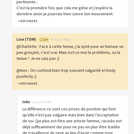
pertinente...
C'est la première fois que cela me gêne et j'espère la
dernière sinon je pourrais bien suivre ton mouvement.
RÉPONDRE
Lise
(
TDM
)
•
Il y a 2 mois
209
@Charlotte : Face à cette tenue, j’ai opté pour un humour un
peu grinçant, c’est vrai. Mais est-ce moi le problème, ou la
tenue ? Je ne sais pas ;)
@Ines : On confond bien trop souvent vulgarité et body
positivity ;)
RÉPONDRE
Inès
•
Il y a 2 mois
La différence ce sont ces prises de position qui font
qu’elle n’est pas vulgaire mais bien dans l’acceptation
de soi. Qui plus est être une artiste femme, racisée est
déjà suffisamment dur pour ne pas en plus être traitée
de travailleuse du sexe au lieu d’avoir comme pour