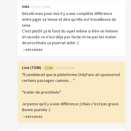
Inès
•
Il y a 2 mois
Désolé mais pour moi il y a une complète différence
entre juger sa tenue et dire qu’elle est travailleuse du
sexe.
C’est plutôt ça le fond du sujet même si être un femme
et racisée ce n’est déjà pas facile et ne pas les traiter
de prostituée ça pourrait aider :)
RÉPONDRE
Lise
(
TDM
)
•
Il y a 2 mois
209
"Il semblerait que la plateforme OnlyFans ait sponsorisé
certains passages cannois… "
"traiter de prostituée"
Je pense qu'il y a une différence ;) Mais c'est pas grave.
Bonne journée :)
RÉPONDRE