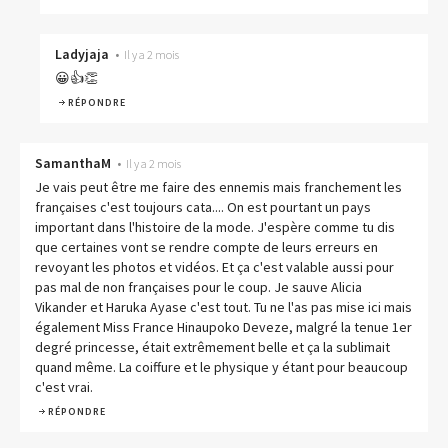
Ladyjaja
•
Il y a 2 mois
😀👍👏
RÉPONDRE
SamanthaM
•
Il y a 2 mois
Je vais peut être me faire des ennemis mais franchement les
françaises c'est toujours cata.... On est pourtant un pays
important dans l'histoire de la mode. J'espère comme tu dis
que certaines vont se rendre compte de leurs erreurs en
revoyant les photos et vidéos. Et ça c'est valable aussi pour
pas mal de non françaises pour le coup. Je sauve Alicia
Vikander et Haruka Ayase c'est tout. Tu ne l'as pas mise ici mais
également Miss France Hinaupoko Deveze, malgré la tenue 1er
degré princesse, était extrêmement belle et ça la sublimait
quand même. La coiffure et le physique y étant pour beaucoup
c'est vrai.
RÉPONDRE