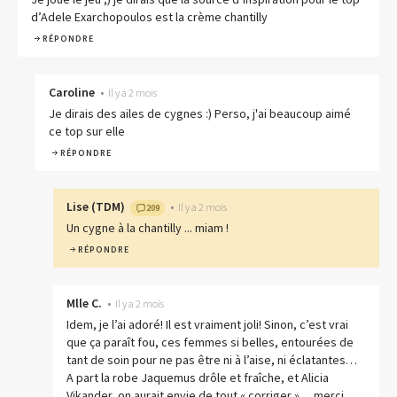
d’Adele Exarchopoulos est la crème chantilly
RÉPONDRE
Caroline
•
Il y a 2 mois
Je dirais des ailes de cygnes :) Perso, j'ai beaucoup aimé
ce top sur elle
RÉPONDRE
Lise
(
TDM
)
•
Il y a 2 mois
209
Un cygne à la chantilly ... miam !
RÉPONDRE
Mlle C.
•
Il y a 2 mois
Idem, je l’ai adoré! Il est vraiment joli! Sinon, c’est vrai
que ça paraît fou, ces femmes si belles, entourées de
tant de soin pour ne pas être ni à l’aise, ni éclatantes…
A part la robe Jaquemus drôle et fraîche, et Alicia
Vikander, on aurait envie de tout « corriger »… merci