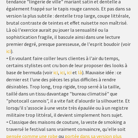
tendance "lingerie de ville" mariant satin et dentelle a
également frappé sur le tapis rouge cannois. Et pas dans sa
version la plus subtile : dentelle trop large, coupe littérale,
brutal contraste de teintes et effet nuisette non maîtrisé.
Là où l'exercice aurait pu jouer la sensualité ou la
sophistication fragile, il bascule ainsi dans une lecture
premier degré, presque paresseuse, de l'esprit boudoir (voir
ici
).
En voulant faire coller leurs clientes à l'air du temps,
certains stylistes ont cru bon de leur proposer des looks à
base de bermuda (voir
ici
,
ici
,
ici
et
là
). Mauvaise idée : ce
dernier est l'une des pièces les plus difficiles à rendre
désirables. Trop long, trop rigide, trop serré à la taille,
taillé dans un tissu davantage "bureau climatisé" que
"photocall cannois", il a vite fait d'alourdir la silhouette. Et
lorsqu'il s'associe à une veste très épaulée ou à un registre
militaire trop littéral, il devient simplement hors sujet.
Classique des maisons de couture, la veste de smoking a
traversé le festival sans vraiment convaincre, qu'elle soit
pensée comme une robe
ou
portée dans sa version plus