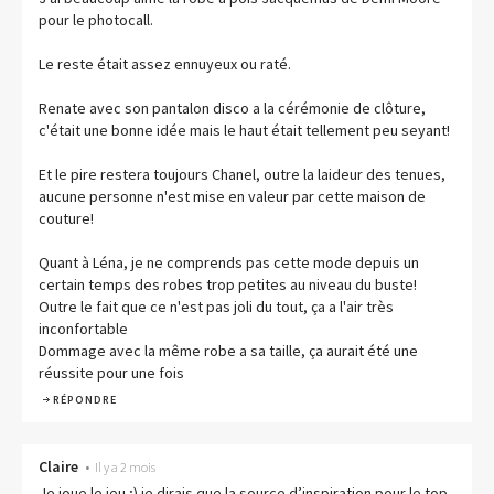
pour le photocall.
Le reste était assez ennuyeux ou raté.
Renate avec son pantalon disco a la cérémonie de clôture,
c'était une bonne idée mais le haut était tellement peu seyant!
Et le pire restera toujours Chanel, outre la laideur des tenues,
aucune personne n'est mise en valeur par cette maison de
couture!
Quant à Léna, je ne comprends pas cette mode depuis un
certain temps des robes trop petites au niveau du buste!
Outre le fait que ce n'est pas joli du tout, ça a l'air très
inconfortable
Dommage avec la même robe a sa taille, ça aurait été une
réussite pour une fois
RÉPONDRE
Claire
•
Il y a 2 mois
Je joue le jeu ;) je dirais que la source d’inspiration pour le top