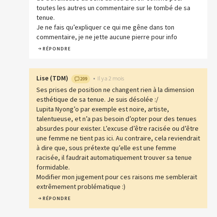
toutes les autres un commentaire sur le tombé de sa
tenue.
Je ne fais qu’expliquer ce qui me gêne dans ton
commentaire, je ne jette aucune pierre pour info
RÉPONDRE
Lise
(
TDM
)
•
Il y a 2 mois
209
Ses prises de position ne changent rien à la dimension
esthétique de sa tenue. Je suis désolée :/
Lupita Nyong’o par exemple est noire, artiste,
talentueuse, et n’a pas besoin d’opter pour des tenues
absurdes pour exister. L’excuse d’être racisée ou d’être
une femme ne tient pas ici. Au contraire, cela reviendrait
à dire que, sous prétexte qu’elle est une femme
racisée, il faudrait automatiquement trouver sa tenue
formidable.
Modifier mon jugement pour ces raisons me semblerait
extrêmement problématique :)
RÉPONDRE