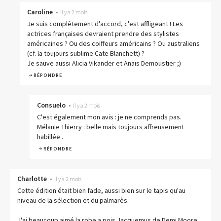
Caroline
•
Il y a 2 mois
Je suis complètement d'accord, c'est affligeant ! Les
actrices françaises devraient prendre des stylistes
américaines ? Ou des coiffeurs américains ? Ou australiens
(cf. la toujours sublime Cate Blanchett) ?
Je sauve aussi Alicia Vikander et Anaïs Demoustier ;)
RÉPONDRE
Consuelo
•
Il y a 2 mois
C'est également mon avis : je ne comprends pas.
Mélanie Thierry : belle mais toujours affreusement
habillée .
RÉPONDRE
Charlotte
•
Il y a 2 mois
Cette édition était bien fade, aussi bien sur le tapis qu'au
niveau de la sélection et du palmarès.
J'ai beaucoup aimé la robe a pois Jacquemus de Demi Moore