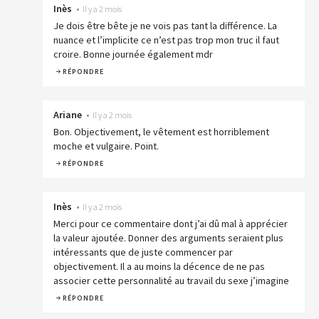
Inès
•
Il y a 2 mois
Je dois être bête je ne vois pas tant la différence. La
nuance et l’implicite ce n’est pas trop mon truc il faut
croire. Bonne journée également mdr
RÉPONDRE
Ariane
•
Il y a 2 mois
Bon. Objectivement, le vêtement est horriblement
moche et vulgaire. Point.
RÉPONDRE
Inès
•
Il y a 2 mois
Merci pour ce commentaire dont j’ai dû mal à apprécier
la valeur ajoutée. Donner des arguments seraient plus
intéressants que de juste commencer par
objectivement. Il a au moins la décence de ne pas
associer cette personnalité au travail du sexe j’imagine
RÉPONDRE