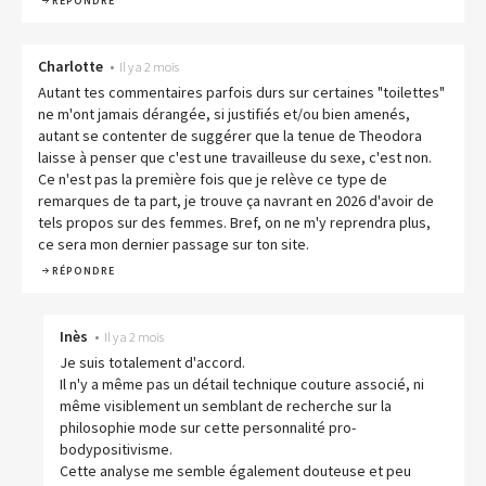
RÉPONDRE
Charlotte
•
Il y a 2 mois
Autant tes commentaires parfois durs sur certaines "toilettes"
ne m'ont jamais dérangée, si justifiés et/ou bien amenés,
autant se contenter de suggérer que la tenue de Theodora
laisse à penser que c'est une travailleuse du sexe, c'est non.
Ce n'est pas la première fois que je relève ce type de
remarques de ta part, je trouve ça navrant en 2026 d'avoir de
tels propos sur des femmes. Bref, on ne m'y reprendra plus,
ce sera mon dernier passage sur ton site.
RÉPONDRE
Inès
•
Il y a 2 mois
Je suis totalement d'accord.
Il n'y a même pas un détail technique couture associé, ni
même visiblement un semblant de recherche sur la
philosophie mode sur cette personnalité pro-
bodypositivisme.
Cette analyse me semble également douteuse et peu