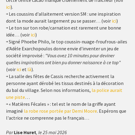
cette teinte cacao manque cruellement de fraîcheur (voir
ici
).
Les coussins d'allaitement version SM : une inspiration
dont la mode aurait largement pu se passer… (voir
ici
)
Le ton sur ton robe/carnation est rarement une bonne
idée… (voir
ici
)
Signé Phoebe Philo, le top coussin-nuage-froufrous-ailes
d'Adèle Exarchopoulos donne envie d'inventer un jeu de
société improvisé :
"Vous avez 10 minutes pour deviner
quelles inspirations ont bien pu donner naissance à ce top"
(voir
ici
et
là
).
La salle des fêtes de Cassis recherche activement la
personne ayant dérobé les tissus destinés à la décoration
du bal du village. Selon nos informations,
la police aurait
une piste
…
« Matières Fécales » : tel est le nom de la griffe ayant
imaginé
la robe rose portée par Demi Moore
. Espérons que
l'actrice ne comprenne pas le français…
Par
Lise Huret
, le 25 mai 2026