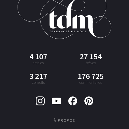
4 107
27 154
articles
brèves
3 217
176 725
conseils
commentaires
À PROPOS