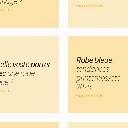
riage ?
EN SAVOIR PLUS
SAVOIR PLUS
Robe bleue
:
elle veste porter
tendances
ec
une robe
printemps/été
eue ?
2026
SAVOIR PLUS
EN SAVOIR PLUS