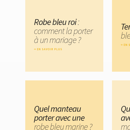
Robe bleu roi
:
Te
comment la porter
bl
à un mariage ?
EN 
EN SAVOIR PLUS
Quel manteau
Que
porter avec une
av
robe bleu marine ?
ma