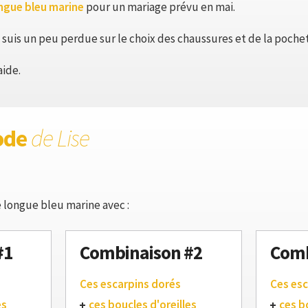
ongue bleu marine
pour un mariage prévu en mai.
 suis un peu perdue sur le choix des chaussures et de la poche
aide.
ode
de Lise
 longue bleu marine avec :
#1
Combinaison #2
Comb
Ces escarpins dorés
Ces esc
es
ces boucles d'oreilles
ces b