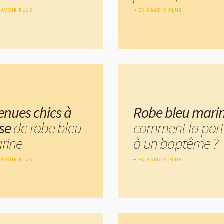
SAVOIR PLUS
EN SAVOIR PLUS
tenues chics à
Robe bleu mari
se
de robe bleu
comment la port
rine
à un baptême ?
SAVOIR PLUS
EN SAVOIR PLUS