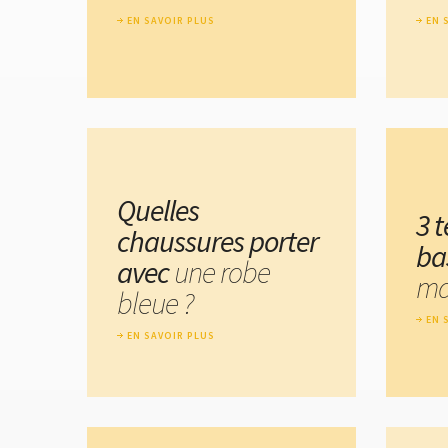
EN SAVOIR PLUS
EN 
Quelles
3 
chaussures porter
ba
avec
une robe
ma
bleue ?
EN 
EN SAVOIR PLUS