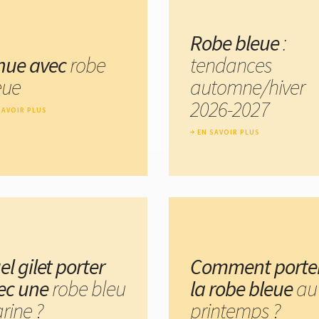
Robe bleue
:
nue avec
robe
tendances
eue
automne/hiver
2026-2027
SAVOIR PLUS
EN SAVOIR PLUS
l gilet porter
Comment porte
ec une
robe bleu
la robe bleue
au
rine ?
printemps ?