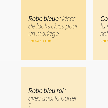
Robe bleue
: idées
Co
de looks chics pour
la
un mariage
soi
EN SAVOIR PLUS
EN 
Robe bleu roi
:
avec quoi la porter
?