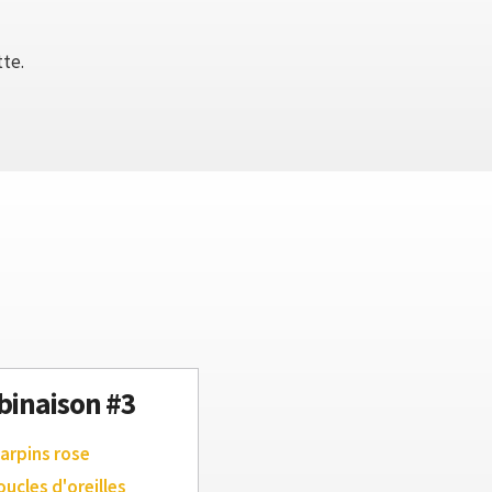
tte.
inaison #3
arpins rose
oucles d'oreilles