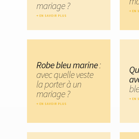
ma
mariage ?
EN 
EN SAVOIR PLUS
Robe bleu marine
:
Qu
avec quelle veste
av
la porter à un
bl
mariage ?
EN 
EN SAVOIR PLUS