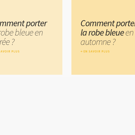
mment porter
Comment porte
 robe bleue en
la robe bleue
en
rée ?
automne ?
SAVOIR PLUS
EN SAVOIR PLUS