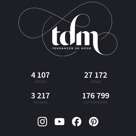
4 107
27 172
articles
brèves
3 217
176 799
conseils
commentaires