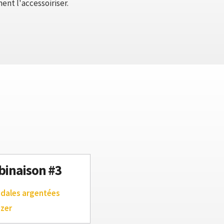
ent l'accessoiriser.
inaison #3
ndales argentées
azer