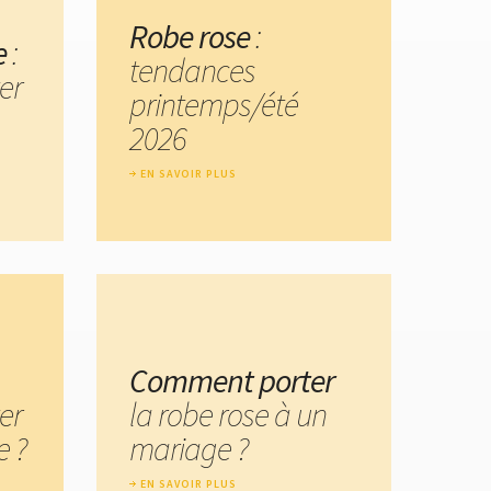
Robe rose
:
e
:
tendances
er
printemps/été
2026
EN SAVOIR PLUS
Comment porter
er
la robe rose à un
 ?
mariage ?
EN SAVOIR PLUS