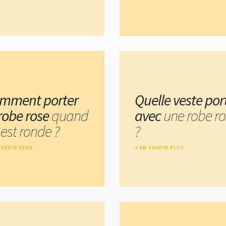
mment porter
Quelle veste por
 robe rose
quand
avec
une robe r
est ronde ?
?
SAVOIR PLUS
EN SAVOIR PLUS