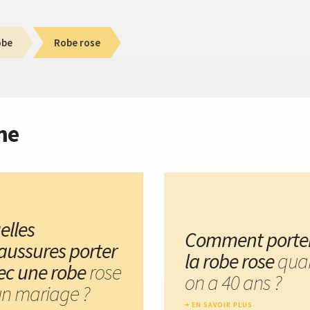
obe
Robe rose
me
elles
Comment porte
aussures porter
la robe rose
qua
ec une robe
rose
on a 40 ans ?
un mariage ?
EN SAVOIR PLUS