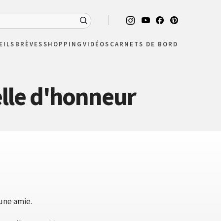
EILS
BRÈVES
SHOPPING
VIDÉOS
CARNETS DE BORD
elle d'honneur
une amie.