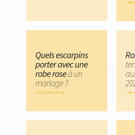
EN 
Quels escarpins
Ro
porter avec une
te
robe rose
à un
au
mariage ?
20
EN SAVOIR PLUS
EN 