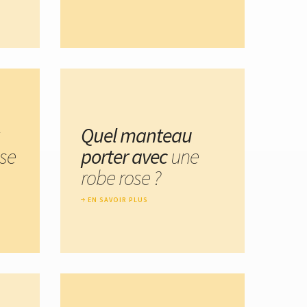
Quel manteau
ose
porter avec
une
robe rose ?
EN SAVOIR PLUS