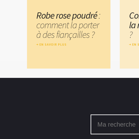
Robe rose poudré
:
Co
comment la porter
la
à des fiançailles ?
?
EN SAVOIR PLUS
EN 