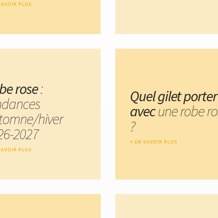
SAVOIR PLUS
be rose
:
Quel gilet porter
ndances
avec
une robe r
tomne/hiver
?
26-2027
EN SAVOIR PLUS
SAVOIR PLUS