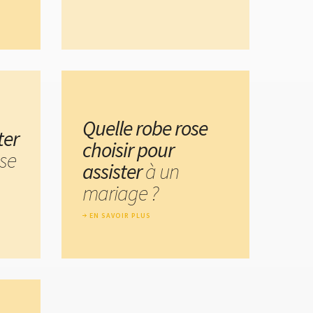
Quelle robe rose
ter
choisir pour
ose
assister
à un
mariage ?
EN SAVOIR PLUS