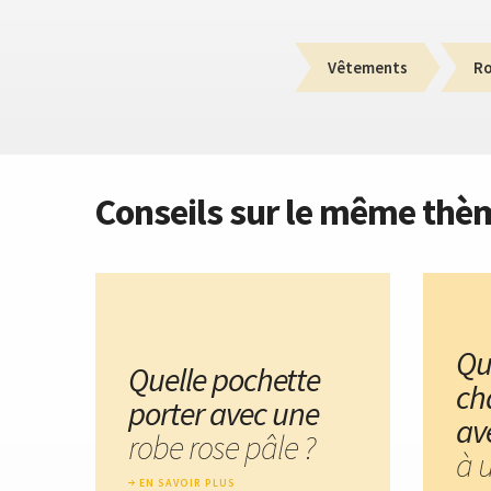
Vêtements
R
Conseils sur le même thè
Qu
Quelle pochette
ch
porter avec une
av
robe rose pâle ?
à 
EN SAVOIR PLUS