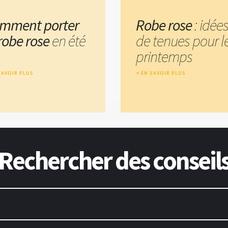
mment porter
Robe rose
: idée
 robe rose
en été
de tenues pour l
printemps
SAVOIR PLUS
EN SAVOIR PLUS
Rechercher des conseil