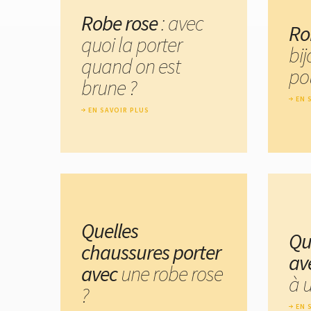
Robe rose
: avec
Ro
quoi la porter
bij
quand on est
po
brune ?
EN 
EN SAVOIR PLUS
Quelles
Qu
chaussures porter
av
avec
une robe rose
à 
?
EN 