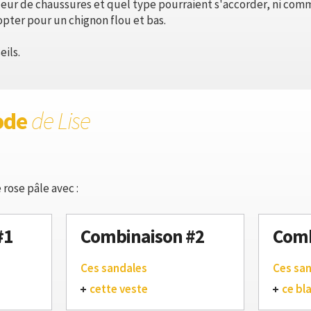
leur de chaussures et quel type pourraient s'accorder, ni comm
 opter pour un chignon flou et bas.
ils.
ode
de Lise
 rose pâle avec :
#1
Combinaison #2
Comb
Ces sandales
Ces sa
cette veste
ce bl