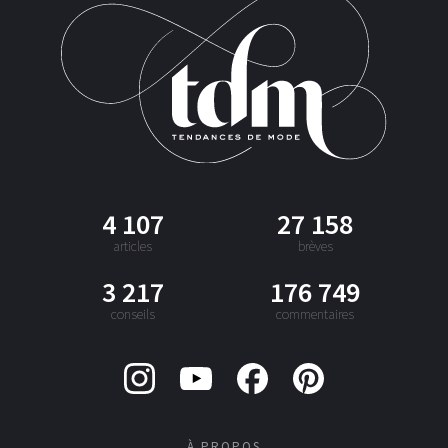
4 107
27 158
articles
brèves
3 217
176 749
conseils
commentaires
À PROPOS