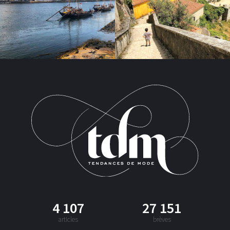
4 107
27 151
articles
brèves