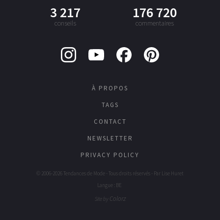
3 217
176 720
conseils
commentaires
À PROPOS
TAGS
CONTACT
NEWSLETTER
PRIVACY POLICY
© 2006-2026 Tendances de Mode - Tous droits réservés - Par
Lise Huret
Langue : BE
Colorz
Site by