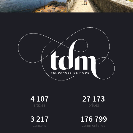
4 107
27 173
articles
brèves
3 217
176 799
conseils
commentaires