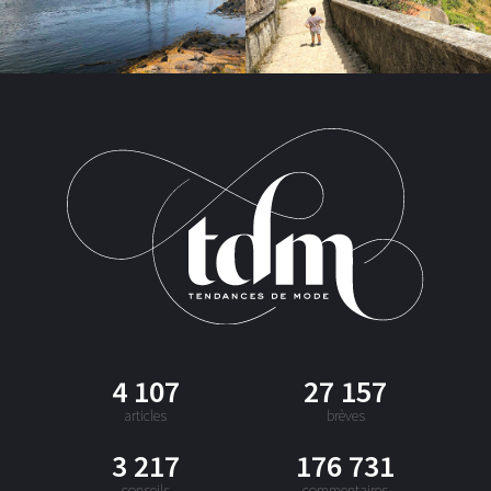
4 107
27 157
articles
brèves
3 217
176 731
conseils
commentaires