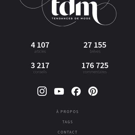
4 107
27 155
articles
brèves
3 217
176 725
conseils
commentaires
À PROPOS
TAGS
CONTACT