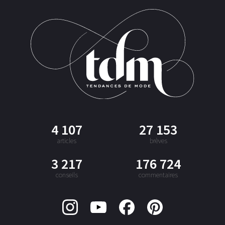
4 107
27 153
articles
brèves
3 217
176 724
conseils
commentaires