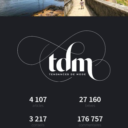
4 107
27 160
articles
brèves
3 217
176 757
conseils
commentaires