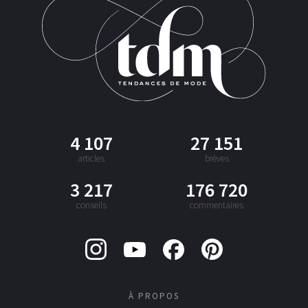
4 107
27 151
articles
brèves
3 217
176 720
conseils
commentaires
À PROPOS