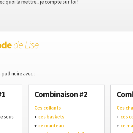
ec quoi la mettre... je compte sur toi !
ode
de Lise
pull noire avec :
#1
Combinaison #2
Comb
Ces collants
Ces ch
ée sous
ces baskets
ces c
ce manteau
ce m