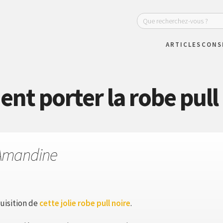
ARTICLES
CONS
t porter la robe pull 
Amandine
uisition de
cette jolie robe pull noire
.