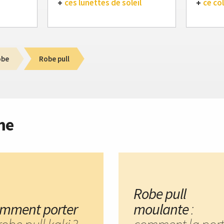
ces lunettes de soleil
ce col
obe
Robe pull
me
Robe pull
mment porter
moulante
: