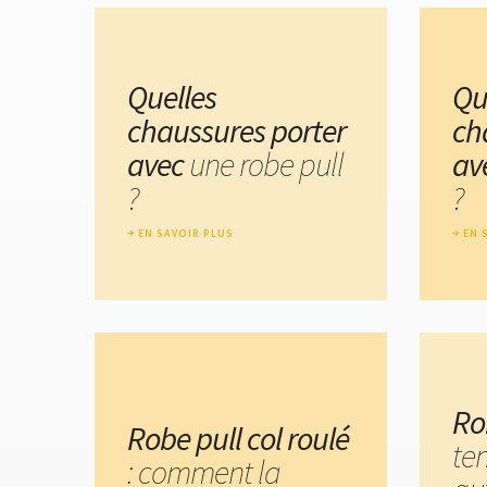
Quelles
Qu
chaussures porter
ch
avec
une robe pull
av
?
?
EN SAVOIR PLUS
EN 
Ro
Robe pull col roulé
te
: comment la