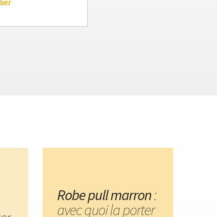
lier
Robe pull marron
:
avec quoi la porter