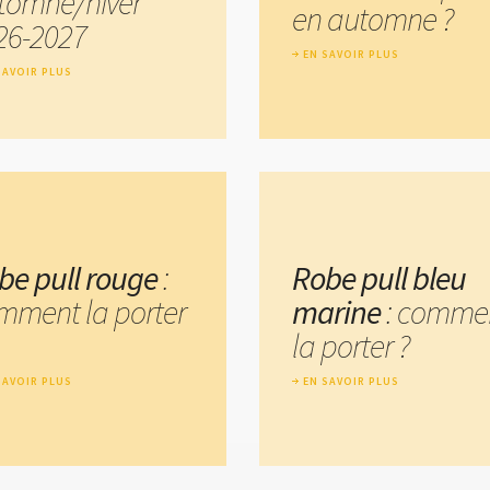
tomne/hiver
en automne ?
26-2027
EN SAVOIR PLUS
SAVOIR PLUS
be pull rouge
:
Robe pull bleu
mment la porter
marine
: comme
la porter ?
SAVOIR PLUS
EN SAVOIR PLUS