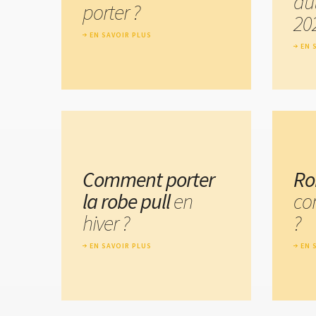
au
porter ?
20
EN SAVOIR PLUS
EN 
Comment porter
Ro
la robe pull
en
co
hiver ?
?
EN SAVOIR PLUS
EN 