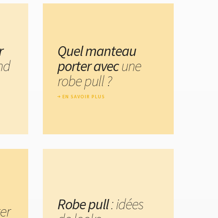
r
Quel manteau
nd
porter avec
une
robe pull ?
EN SAVOIR PLUS
Robe pull
: idées
er