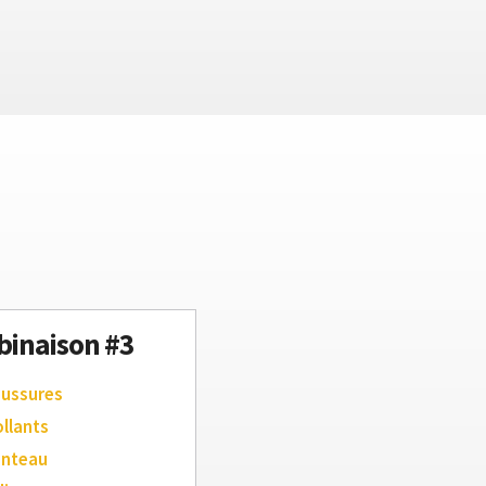
inaison #3
aussures
ollants
anteau