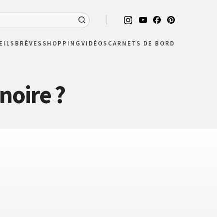
EILS
BRÈVES
SHOPPING
VIDÉOS
CARNETS DE BORD
noire ?