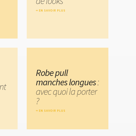
de looks
EN SAVOIR PLUS
Robe pull
manches longues
:
nt
avec quoi la porter
?
EN SAVOIR PLUS