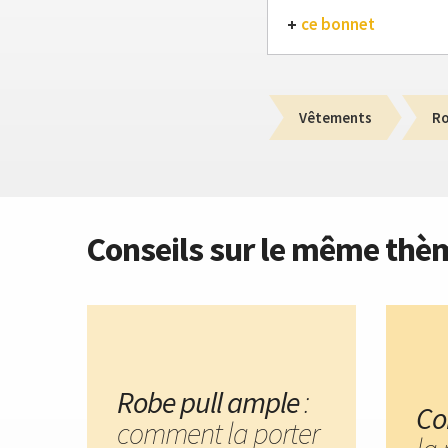
ce bonnet
Vêtements
R
Conseils sur le même thè
Robe pull ample
:
Co
comment la porter