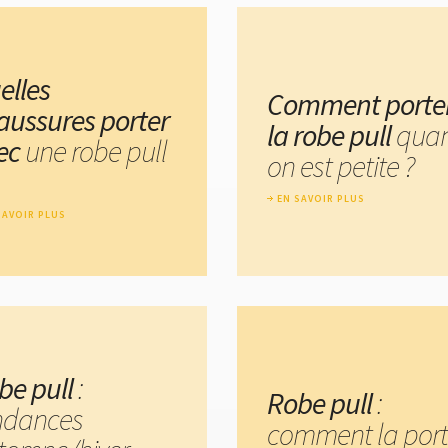
elles
Comment porte
aussures porter
la robe pull
qua
ec
une robe pull
on est petite ?
EN SAVOIR PLUS
SAVOIR PLUS
be pull
:
Robe pull
:
ndances
comment la port