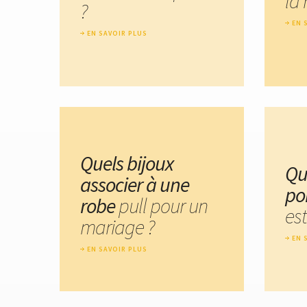
la 
?
EN 
EN SAVOIR PLUS
Quels bijoux
Qu
associer à une
po
robe
pull pour un
est
mariage ?
EN 
EN SAVOIR PLUS