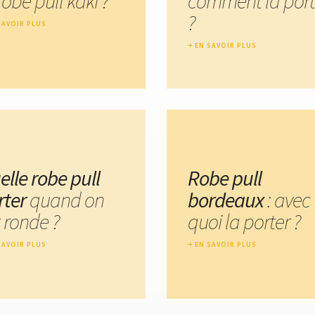
robe pull kaki ?
comment la port
?
SAVOIR PLUS
EN SAVOIR PLUS
elle robe pull
Robe pull
rter
quand on
bordeaux
: avec
 ronde ?
quoi la porter ?
SAVOIR PLUS
EN SAVOIR PLUS