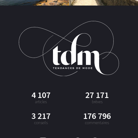
4 107
27 171
articles
brèves
3 217
176 796
conseils
commentaires