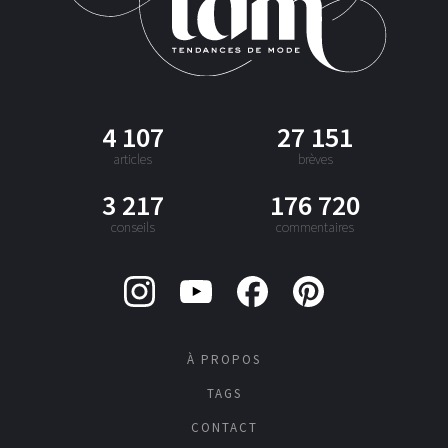
4 107
27 151
articles
brèves
3 217
176 720
conseils
commentaires
À PROPOS
TAGS
CONTACT