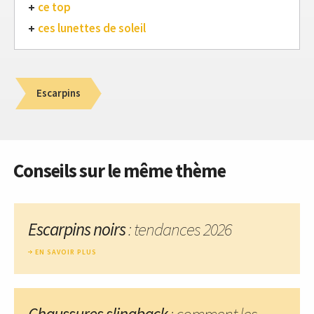
ce top
ces lunettes de soleil
Escarpins
Conseils sur le même thème
Escarpins noirs
: tendances 2026
EN SAVOIR PLUS
Chaussures slingback
: comment les