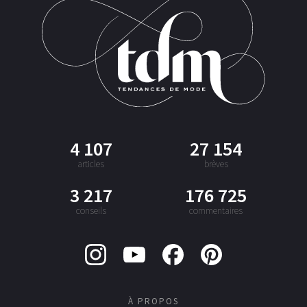
4 107
27 154
articles
brèves
3 217
176 725
conseils
commentaires
À PROPOS