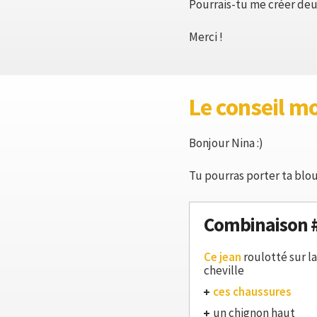
Pourrais-tu me créer deux 
Merci !
Le conseil m
Bonjour Nina :)
Tu pourras porter ta blous
Combinaison 
Ce jean
roulotté sur la
cheville
ces chaussures
un chignon haut