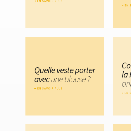
EN SAVOIR PLUS
EN 
Co
Quelle veste porter
la
avec
une blouse ?
pr
EN SAVOIR PLUS
EN 