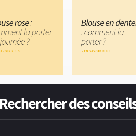
ouse rose
:
Blouse en dentel
mment la porter
: comment la
journée ?
porter ?
SAVOIR PLUS
EN SAVOIR PLUS
Rechercher des conseil