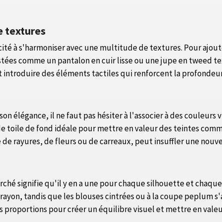
e textures
acité à s'harmoniser avec une multitude de textures. Pour ajo
astées comme un pantalon en cuir lisse ou une jupe en tweed t
 introduire des éléments tactiles qui renforcent la profondeur
n élégance, il ne faut pas hésiter à l'associer à des couleurs 
t de toile de fond idéale pour mettre en valeur des teintes com
e de rayures, de fleurs ou de carreaux, peut insuffler une nouvel
arché signifie qu'il y en a une pour chaque silhouette et chaqu
crayon, tandis que les blouses cintrées ou à la coupe peplum 
s proportions pour créer un équilibre visuel et mettre en valeu