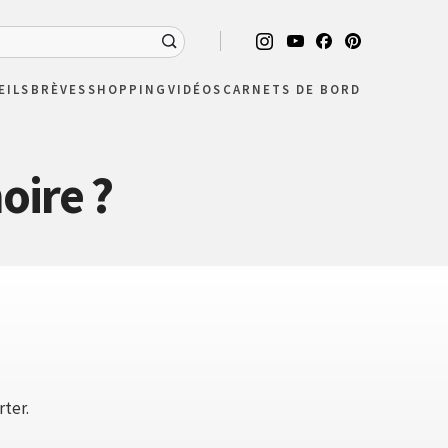
EILS
BRÈVES
SHOPPING
VIDÉOS
CARNETS DE BORD
oire ?
rter.