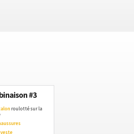
inaison #3
talon
roulotté sur la
e
haussures
 veste