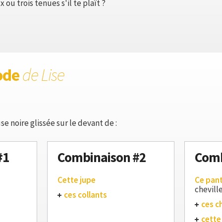
ou trois tenues s'il te plaît ?
ode
de Lise
e noire glissée sur le devant de :
#1
Combinaison #2
Comb
Cette jupe
Ce pan
chevill
ces collants
ces c
cette