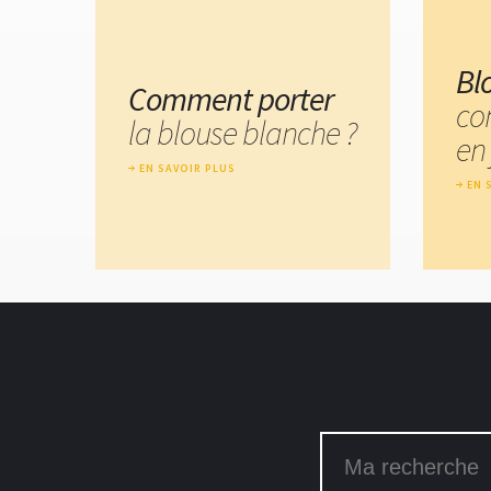
Bl
Comment porter
co
la blouse blanche ?
en 
EN SAVOIR PLUS
EN 