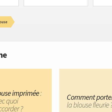
ouse
me
ouse imprimée
:
Comment porte
ec quoi
la blouse fleurie 
ccorder ?