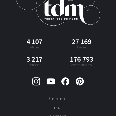
4 107
27 169
articles
brèves
3 217
176 793
conseils
commentaires
À PROPOS
TAGS