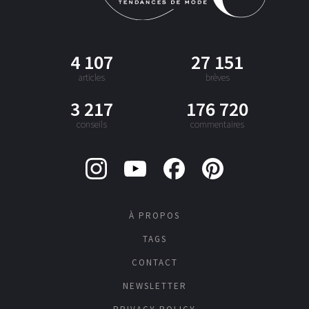
4 107
27 151
articles
brèves
3 217
176 720
conseils
commentaires
À PROPOS
TAGS
CONTACT
NEWSLETTER