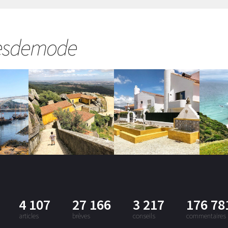
esdemode
4 107
27 166
3 217
176 78
articles
brèves
conseils
commentaires