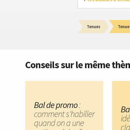
Tenues
Tenue
Conseils sur le même thè
Bal de promo
:
Ba
comment s'habiller
id
quand on a une
cl