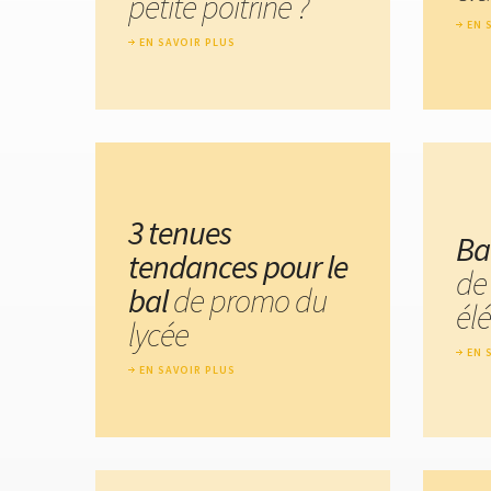
petite poitrine ?
EN 
EN SAVOIR PLUS
3 tenues
Ba
tendances pour le
de
bal
de promo du
él
lycée
EN 
EN SAVOIR PLUS