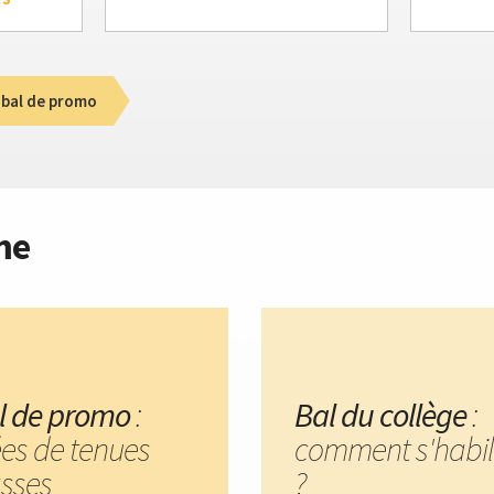
 bal de promo
me
l de promo
:
Bal du collège
:
ées de tenues
comment s'habil
asses
?