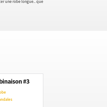
ter une robe longue... que
inaison #3
robe
andales