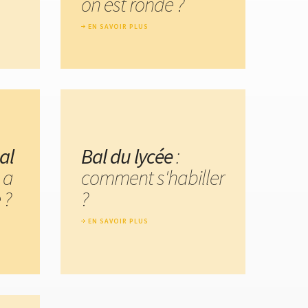
on est ronde ?
EN SAVOIR PLUS
al
Bal du lycée
:
 a
comment s'habiller
 ?
?
EN SAVOIR PLUS