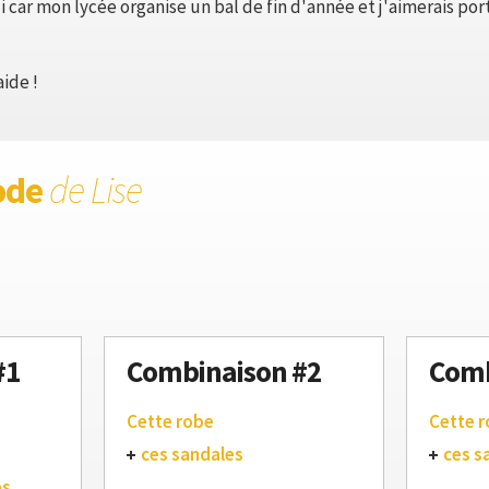
ui car mon lycée organise un bal de fin d'année et j'aimerais por
ide !
ode
de Lise
#1
Combinaison #2
Comb
Cette robe
Cette 
ces sandales
ces s
es