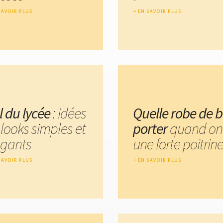
SAVOIR PLUS
EN SAVOIR PLUS
l du lycée
: idées
Quelle robe de b
 looks simples et
porter
quand on
égants
une forte poitrine
SAVOIR PLUS
EN SAVOIR PLUS