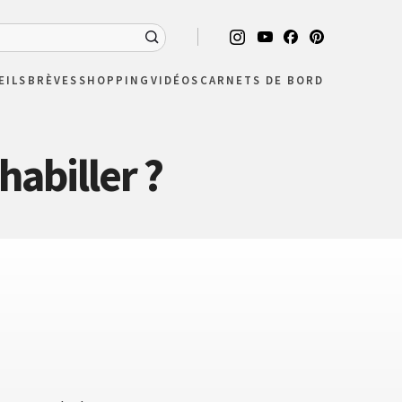
EILS
BRÈVES
SHOPPING
VIDÉOS
CARNETS DE BORD
habiller ?