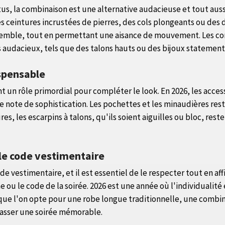
tus, la combinaison est une alternative audacieuse et tout aussi
ceintures incrustées de pierres, des cols plongeants ou des do
semble, tout en permettant une aisance de mouvement. Les co
s audacieux, tels que des talons hauts ou des bijoux statement
ispensable
t un rôle primordial pour compléter le look. En 2026, les access
ne note de sophistication. Les pochettes et les minaudières re
res, les escarpins à talons, qu'ils soient aiguilles ou bloc, res
 le code vestimentaire
 vestimentaire, et il est essentiel de le respecter tout en aff
e ou le code de la soirée. 2026 est une année où l'individuali
i, que l'on opte pour une robe longue traditionnelle, une comb
 passer une soirée mémorable.