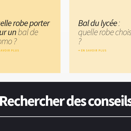
elle robe porter
Bal du lycée
:
ur un
bal de
quelle robe chois
omo ?
?
SAVOIR PLUS
EN SAVOIR PLUS
Rechercher des conseil