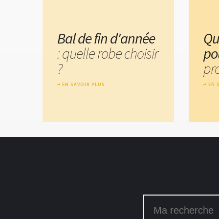
Bal de fin d'année
Qu
: quelle robe choisir
po
?
pr
EN SAVOIR PLUS
EN 