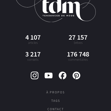
4 107
27 157
articles
brèves
3 217
176 748
conseils
commentaires
À PROPOS
TAGS
CONTACT