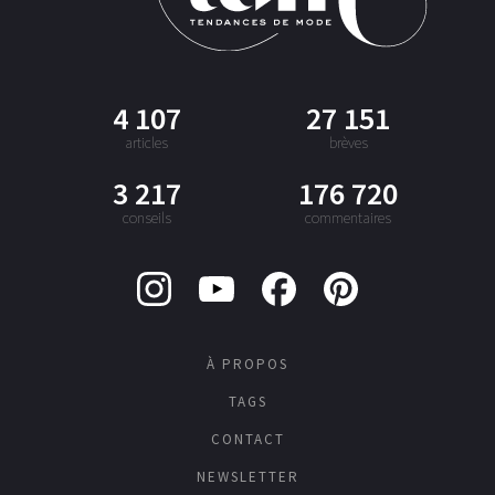
4 107
27 151
articles
brèves
3 217
176 720
conseils
commentaires
À PROPOS
TAGS
CONTACT
NEWSLETTER